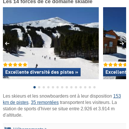
Les 14 forces de ce domaine skiable
Excellente
diversité des pistes »
Excellent
Les skieurs et les snowboarders ont à leur disposition
153
km de pistes
.
35 remontées
transportent les visiteurs. La
station de sports d'hiver se situe entre 2.926 et 3.914 m
d'altitude.