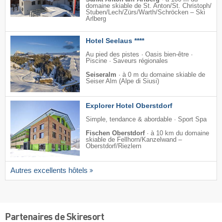
domaine skiable de St. Anton/​St. Christoph/​
Stuben/​Lech/​Zürs/​Warth/​Schröcken – Ski
Arlberg
Hotel Seelaus ****
Au pied des pistes · Oasis bien-être ·
Piscine · Saveurs régionales
Seiseralm
·
à 0 m du domaine skiable de
Seiser Alm (Alpe di Siusi)
Explorer Hotel Oberstdorf
Simple, tendance & abordable · Sport Spa
Fischen Oberstdorf
·
à 10 km du domaine
skiable de Fellhorn/​Kanzelwand –
Oberstdorf/​Riezlern
Autres excellents hôtels
Partenaires de Skiresort