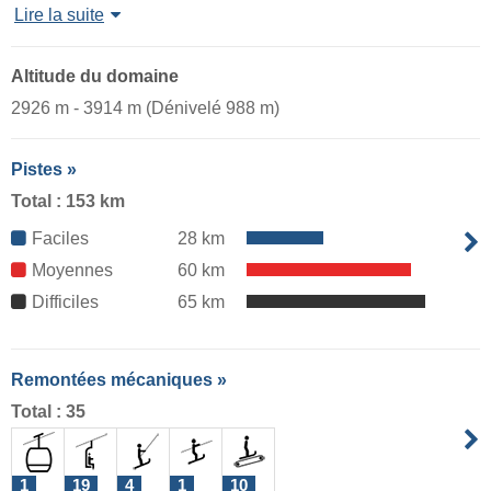
Lire la suite
Altitude du domaine
2926 m - 3914 m (Dénivelé 988 m)
Pistes »
Total : 153 km
Faciles
28 km
Moyennes
60 km
Difficiles
65 km
Remontées mécaniques »
Total : 35
1
19
4
1
10