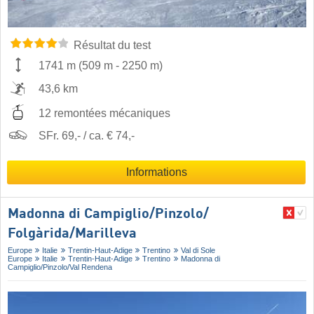
Résultat du test
1741 m
(
509 m
-
2250 m
)
43,6 km
12 remontées mécaniques
SFr. 69,- / ca. € 74,-
Informations
Madonna di Campiglio/​Pinzolo/​
Folgàrida/​Marilleva
Europe
Italie
Trentin-Haut-Adige
Trentino
Val di Sole
Europe
Italie
Trentin-Haut-Adige
Trentino
Madonna di
Campiglio/​Pinzolo/​Val Rendena