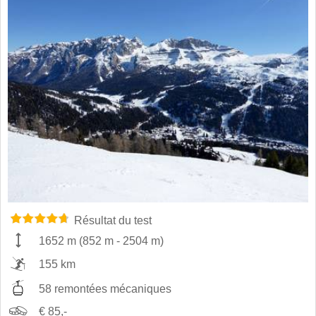
Résultat du test
1652 m
(
852 m
-
2504 m
)
155 km
58 remontées mécaniques
€ 85,-