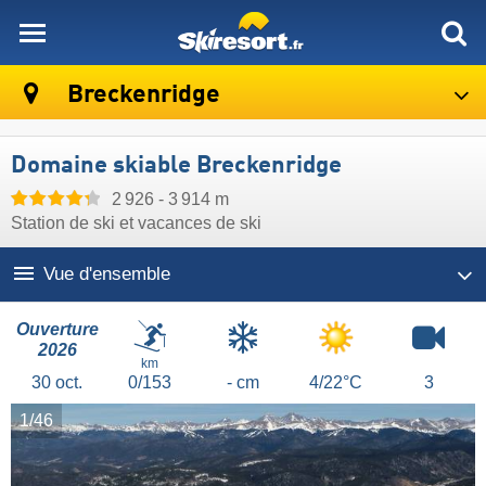
skiresort
Breckenridge
Domaine skiable Breckenridge
2 926 - 3 914 m
Station de ski et vacances de ski
Vue d'ensemble
Ouverture
2026
km
30
oct.
0/153
- cm
4/22°C
3
1/46