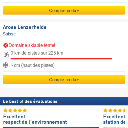
Compte-rendu
Arosa Lenzerheide
Suisse
Domaine skiable fermé
0 km de pistes sur 225 km
- cm (haut des pistes)
Compte-rendu
Le best of des évaluations
Excellent
Excellente
respect de l‘environnement
station de 