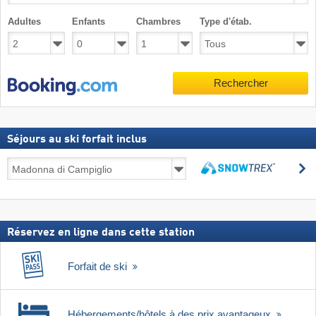
Adultes
Enfants
Chambres
Type d'étab.
Rechercher
Séjours au ski forfait inclus
Séjours
R
au
Rechercher
ski
forfait
inclus
Réservez en ligne dans cette station
Forfait de ski
Hébergements/hôtels à des prix avantageux