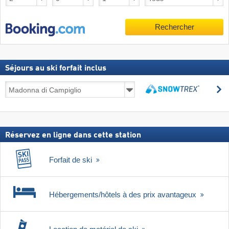
Rechercher
Séjours au ski forfait inclus
Séjours
R
au
Rechercher
ski
forfait
inclus
Réservez en ligne dans cette station
Forfait de ski
Hébergements/hôtels à des prix avantageux