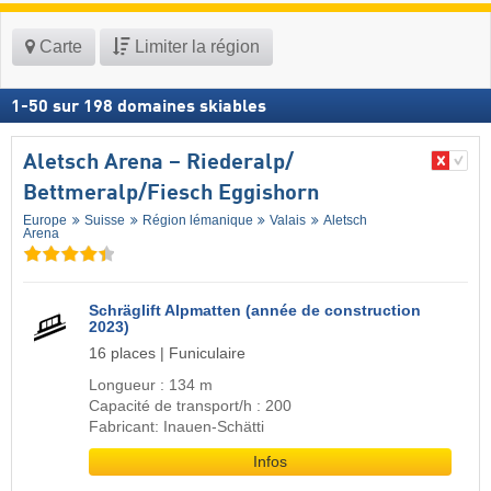
Carte
Limiter la région
1
-
50
sur
198
domaines skiables
Aletsch Arena – Riederalp/​
Bettmeralp/​Fiesch Eggishorn
Europe
Suisse
Région lémanique
Valais
Aletsch
Arena
Schräglift Alpmatten (année de construction
2023)
16 places | Funiculaire
Longueur : 134 m
Capacité de transport/h : 200
Fabricant: Inauen-Schätti
Infos