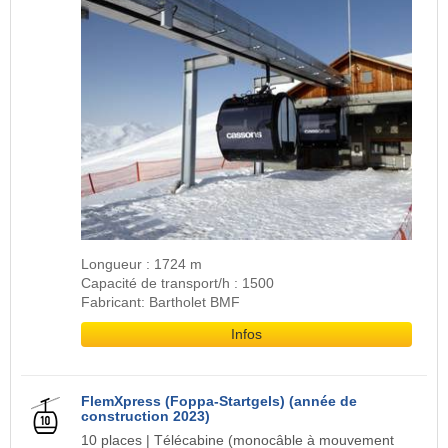
Longueur : 1724 m
Capacité de transport/h : 1500
Fabricant: Bartholet BMF
Infos
FlemXpress (Foppa-Startgels) (année de
construction 2023)
10 places | Télécabine (monocâble à mouvement