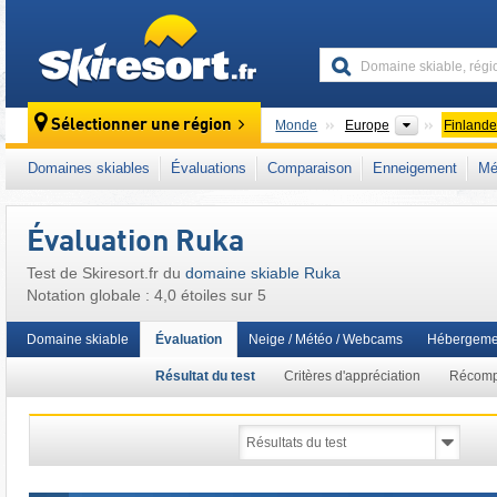
skiresort
Continents
Sélectionner une région
Monde
Europe
Finland
Ce domaine skiable se situe aussi dans :
Fi
Domaines skiables
Évaluations
Comparaison
Enneigement
Mé
Évaluation Ruka
Test de Skiresort.fr du
domaine skiable Ruka
Notation globale : 4,0 étoiles sur 5
Domaine skiable
Évaluation
Neige / Météo / Webcams
Hébergeme
Résultat du test
Critères d'appréciation
Récom