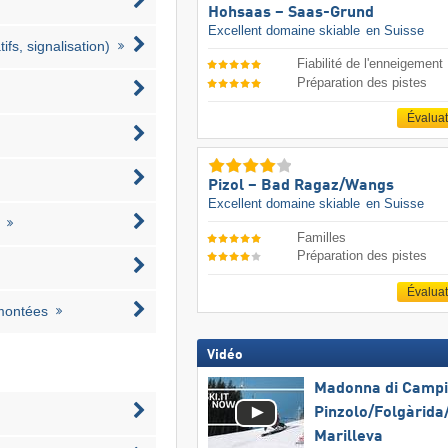
Hohsaas – Saas-Grund
Excellent domaine skiable
en Suisse
ifs, signalisation)
Fiabilité de l'enneigement
Préparation des pistes
Évalua
Pizol – Bad Ragaz/​Wangs
Excellent domaine skiable
en Suisse
Familles
Préparation des pistes
Évalua
emontées
Vidéo
Madonna di Campig
Pinzolo/​Folgàrida/
Marilleva