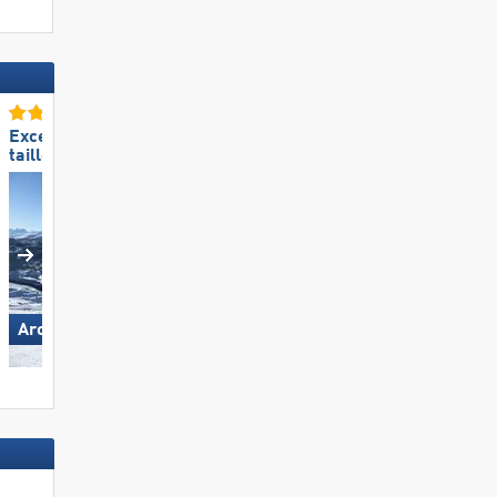
Excellente
Excellent
taille de domaine skiable
respect de l‘environneme
Arosa Lenzerheide
Aletsch Arena