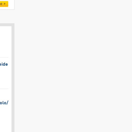
le
eide
olo/​