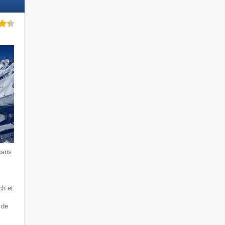
sans
ch et
 de