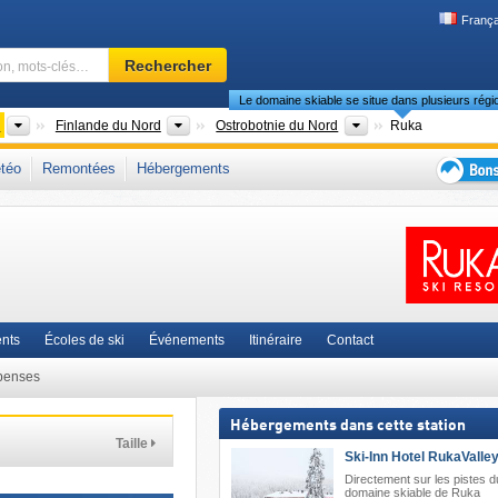
França
Domaine
Rechercher
skiable,
Le domaine skiable se situe dans plusieurs régi
région,
mots-
Pays
Zones régionales
Régions
e
Finlande du Nord
Ostrobotnie du Nord
Ruka
clés…
nlande orientale
,
Scandinavie
,
Europe du Nord
,
Union européenne
téo
Remontées
Hébergements
Bons
plans
séjour
au
ski
nts
Écoles de ski
Événements
Itinéraire
Contact
penses
Hébergements dans cette station
Taille
Ski-Inn Hotel RukaValley
Directement sur les pistes d
domaine skiable de Ruka