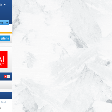
is
ons
 ****
u