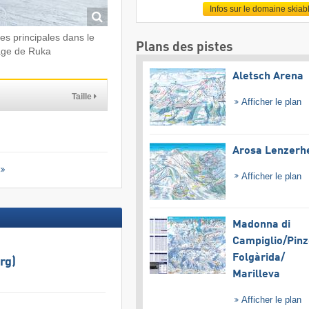
Infos sur le domaine skiab
tes principales dans le
Plans des pistes
lage de Ruka
Aletsch Arena
Taille
Afficher le plan
Arosa Lenzerh
Afficher le plan
Madonna di
Campiglio/​Pinz
Folgàrida/​
rg)
Marilleva
Afficher le plan