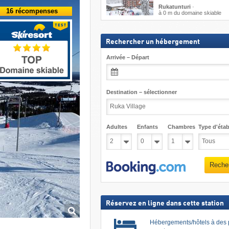
Rukatunturi
·
16 récompenses
à 0 m du domaine skiable
Rechercher un hébergement
Arrivée – Départ
Destination – sélectionner
Adultes
Enfants
Chambres
Type d'étab
Reche
Réservez en ligne dans cette station
Hébergements/hôtels à des 