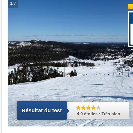
1/7
Résultat du test
4,0 étoiles · Très bien