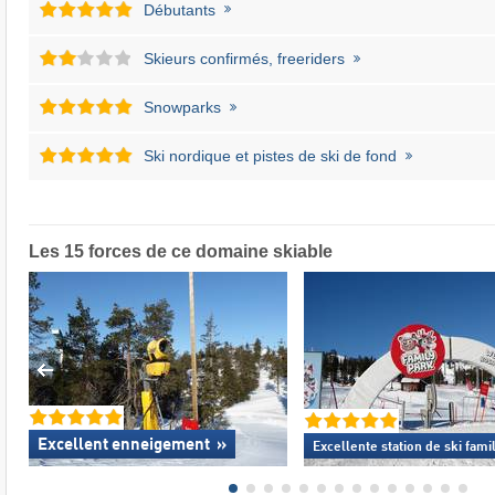
Débutants
Skieurs confirmés, freeriders
Snowparks
Ski nordique et pistes de ski de fond
Les 15 forces de ce domaine skiable
Excellent enneigement
»
Excellente
station de ski fami