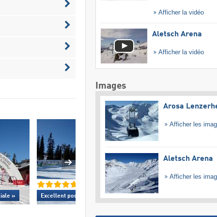
Afficher la vidéo
Aletsch Arena
Afficher la vidéo
Images
Arosa Lenzerh
Afficher les ima
Aletsch Arena
Afficher les ima
Excellent snowp
liale »
Excellent
pour les débutants »