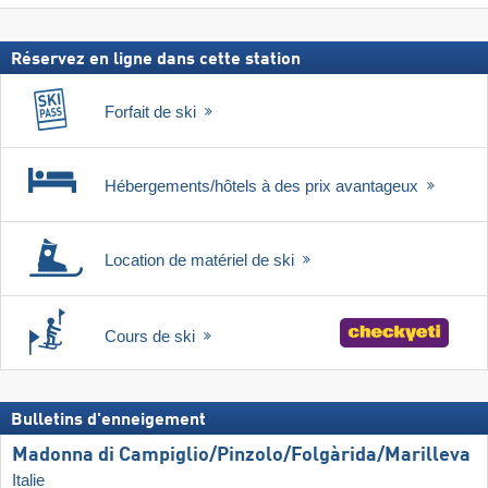
forfait
inclus
Réservez en ligne dans cette station
Forfait de ski
Hébergements/hôtels à des prix avantageux
Location de matériel de ski
Cours de ski
Bulletins d'enneigement
Madonna di Campiglio/​Pinzolo/​Folgàrida/​Marilleva
Italie