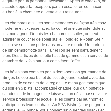
et garée par un personnel accueillant. Après le check-in, on
accède depuis la réception, par un escalier en colimaçon,
au bar, à la cheminée ouverte et au restaurant.
Les chambres et suites sont aménagées de façon très cosy,
moderne et luxueuse, avec balcon et une vue splendide sur
les montagnes. Depuis les chambres et suites, on peut
admirer le coucher de soleil sur le Hönig et le Roten Stein,
et l'on se sent transporté dans un autre monde. Un parfum
de pin cembro flotte dans l'air et l'on se sent parfaitement
bien. Des articles de toilette haut de gamme et un service de
chambre deux fois par jour complètent l'offre.
Les hôtes sont comblés par la demi-pension gourmande de
Singer. Le copieux buffet du petit-déjeuner séduit avec des
produits de saison et de la région. Le menu gastronomique
du soir en 5 plats, accompagné chaque jour d’un buffet de
salades et de fromages, ne laisse aucun désir inassouvi. Le
service professionnel accueille les clients par leur nom et
anticipe tous leurs souhaits. Au SPA-Bistro (zone peignoir)
et dans le S-Lounge, vous pouvez savourer des snacks et