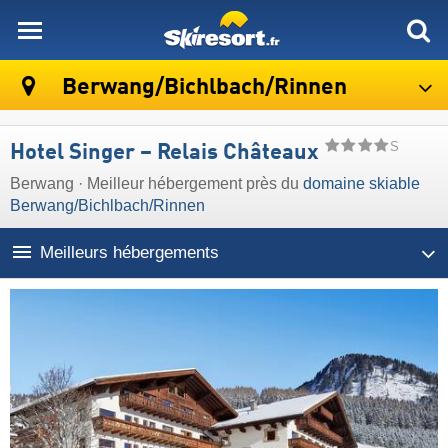
skiresort
Berwang/​Bichlbach/​Rinnen
S
Hotel Singer – Relais Châteaux
Berwang · Meilleur hébergement près du
domaine skiable
Berwang/​Bichlbach/​Rinnen
Meilleurs hébergements