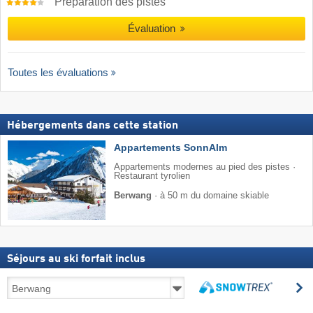
Préparation des pistes
Évaluation
Toutes les évaluations
Hébergements dans cette station
Appartements SonnAlm
Appartements modernes au pied des pistes ·
Restaurant tyrolien
Berwang
·
à 50 m du domaine skiable
Séjours au ski forfait inclus
Séjours
R
au
Rechercher
ski