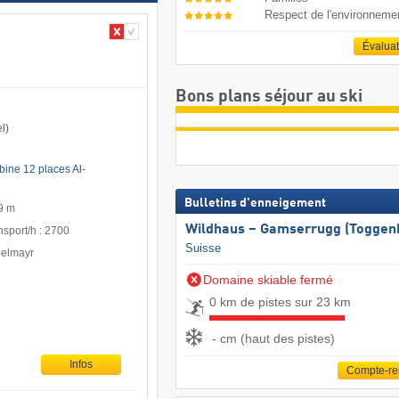
Respect de l'environneme
Évalua
Bons plans séjour au ski
l)
bine 12 places Al-
Bulletins d'enneigement
9 m
Wildhaus – Gamserrugg (Toggen
nsport/h : 2700
Suisse
pelmayr
Domaine skiable fermé
0 km de pistes sur 23 km
- cm (haut des pistes)
Infos
Compte-r