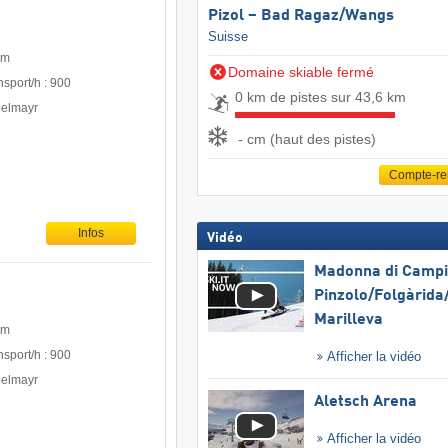
Pizol – Bad Ragaz/​Wangs
Suisse
 m
Domaine skiable fermé
nsport/h : 900
0 km de pistes sur 43,6 km
pelmayr
- cm (haut des pistes)
Compte-r
Infos
Vidéo
Madonna di Campig
Pinzolo/​Folgàrida/
Marilleva
 m
nsport/h : 900
Afficher la vidéo
pelmayr
Aletsch Arena
Afficher la vidéo