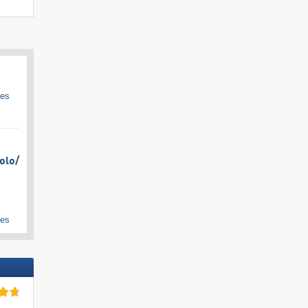
ges
olo/​
ges