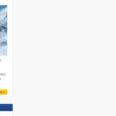
e
rnes,
t
le