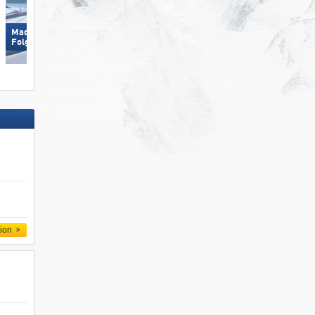
Madonna di Campiglio/​Pinzolo/​
Hohsaas – Saas-Grund
Folgàrida/​Marilleva
tion