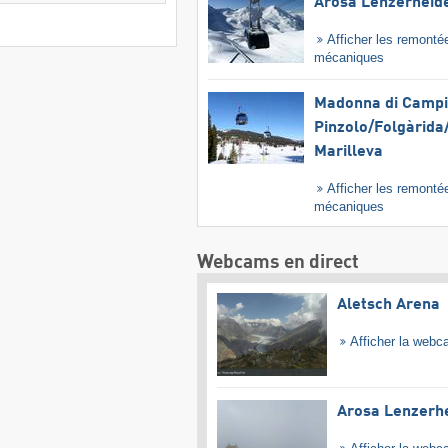
Arosa Lenzerheid
Afficher les remonté
mécaniques
Madonna di Campig
Pinzolo/​Folgàrida/
Marilleva
Afficher les remonté
mécaniques
Webcams en direct
Aletsch Arena
Afficher la web
Arosa Lenzerh