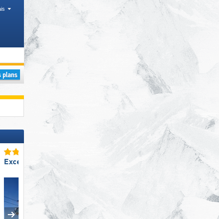
is
rovinces, Zones régionales
Excellent snowpark
Excellent enneigement