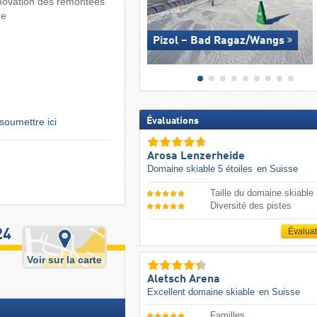
novation des remontées
ne
Pizol – Bad Ragaz/​Wangs
soumettre ici
Évaluations
Arosa Lenzerheide
Domaine skiable 5 étoiles
en Suisse
Taille du domaine skiable
Diversité des pistes
Évalua
24
Voir sur la carte
Aletsch Arena
Excellent domaine skiable
en Suisse
Familles