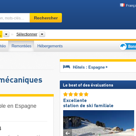
França
Domaine
Rechercher
skiable,
région,
mots-
Pays
Chaînes de montagnes, Communautés autonomes, P
e
Sélectionner
clés…
téo
Remontées
Hébergements
Bons
plans
séjour
Hôtels : Espagne
au
ski
 mécaniques
Le best of des évaluations
Excellente
câble en Espagne
station de ski familiale
4