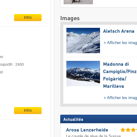
Infos
Images
Aletsch Arena
Afficher les ima
 m
Madonna di
nsport/h : 2400
Campiglio/​Pinz
id
Folgàrida/​
Marilleva
Afficher les ima
Infos
Actualités
Arosa Lenzerheide
Le couple de rêve de la Suisse