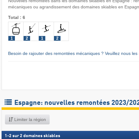
Nouvelles remontées dans les domaines skiables en Espagne : ré
mécaniques ou agrandissement des domaines skiables en Espag
Total : 6
1
2
1
2
Besoin de rajouter des remontées mécaniques ? Veuillez nous les 
Espagne: nouvelles remontées 2023/20
Limiter la région
1
-
2
sur
2
domaines skiables