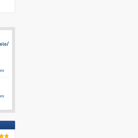
olo/​
ges
ges