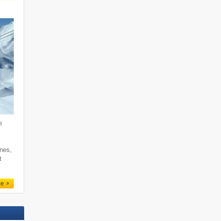
e
rnes,
t
le