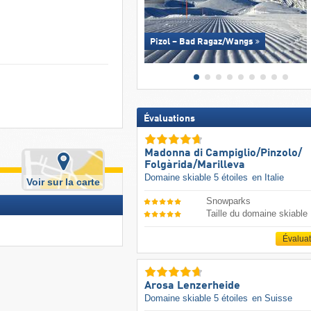
Pizol – Bad Ragaz/​Wangs
Évaluations
Madonna di Campiglio/​Pinzolo/​
Folgàrida/​Marilleva
Domaine skiable 5 étoiles
en Italie
Voir sur la carte
Snowparks
Taille du domaine skiable
Évalua
Arosa Lenzerheide
Domaine skiable 5 étoiles
en Suisse