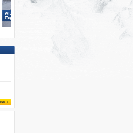
Wildhaus – Gamserrugg
Madonna di Campiglio/​Pinzolo/​
(Toggenburg)
Folgàrida/​Marilleva
tion