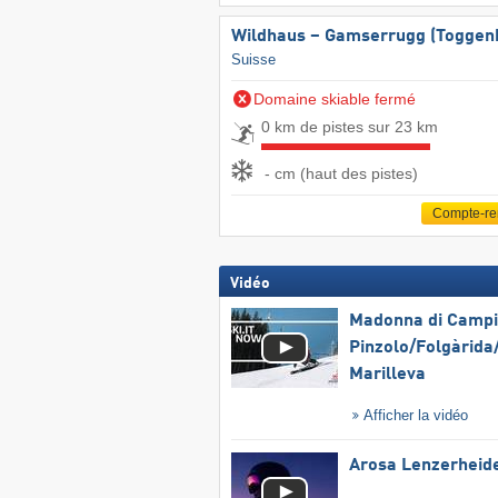
Wildhaus – Gamserrugg (Toggen
Suisse
Domaine skiable fermé
0 km de pistes sur 23 km
- cm (haut des pistes)
Compte-r
Vidéo
Madonna di Campig
Pinzolo/​Folgàrida/
Marilleva
Afficher la vidéo
Arosa Lenzerheid