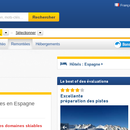
França
Domaine
Rechercher
skiable,
région,
mots-
Pays
Chaînes de montagnes, Communautés autonomes, P
e
Sélectionner
clés…
téo
Remontées
Hébergements
Bons
plans
séjour
Hôtels : Espagne
au
ski
Le best of des évaluations
Excellente
préparation des pistes
bles en Espagne
les domaines skiables