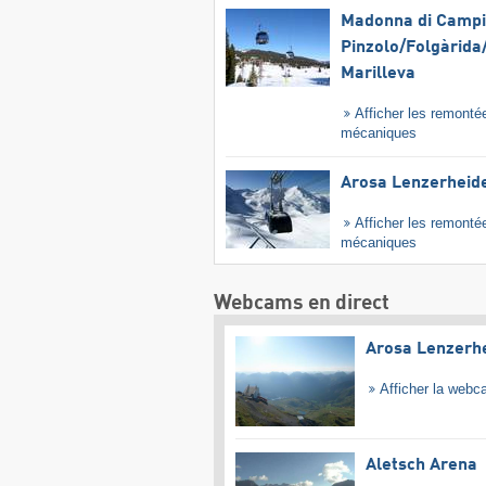
Madonna di Campig
Pinzolo/​Folgàrida/
Marilleva
Afficher les remonté
mécaniques
Arosa Lenzerheid
Afficher les remonté
mécaniques
Webcams en direct
Arosa Lenzerh
Afficher la web
Aletsch Arena