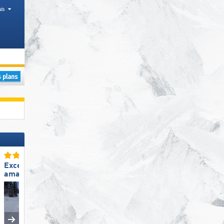
is
rovinces, Zones régionales
Excellente
Excellent snowpark
amabilité du personnel