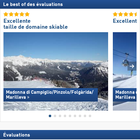
Le best of des évaluations
Excellente
Excellent
taille de domaine skiable
Madonna di Campiglio/​Pinzolo/​Folgàrida/​
Madonna di 
Marilleva
Marilleva
Évaluations