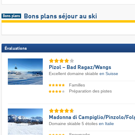
Bons plans séjour au ski
Évaluations
Pizol – Bad Ragaz/​Wangs
Excellent domaine skiable
en Suisse
Familles
Préparation des pistes
Madonna di Campiglio/​Pinzolo/​Fol
Domaine skiable 5 étoiles
en Italie
Snowparks