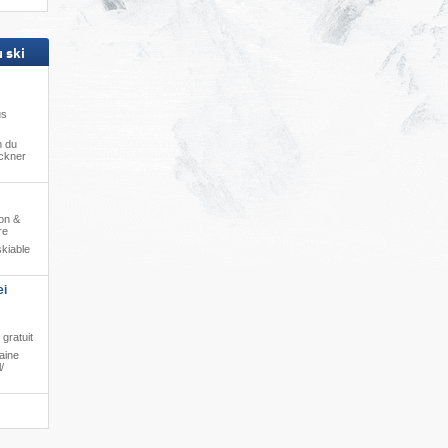
 ski
us
m du
ckner
ion &
re
kiable
ei
gratuit
aine
​