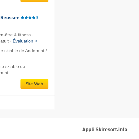
 Reussen
S
n-être & fitness ·
atuit ·
Évaluation
 skiable de Andermatt/​
ne skiable de
rmatt
Site Web
Appli Skiresort.info