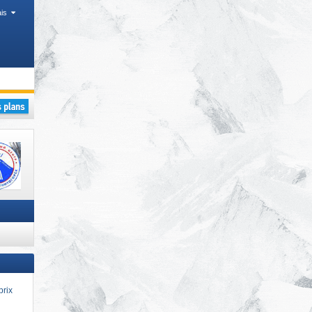
is
prix