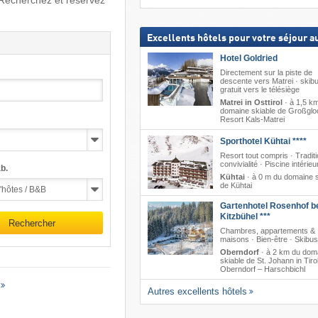
. Recherchez et réservez
Excellents hôtels pour votre séjour au
Hotel Goldried
Directement sur la piste de
descente vers Matrei · skib
gratuit vers le télésiège
Matrei in Osttirol
·
à 1,5 k
domaine skiable de Großglo
Resort Kals-Matrei
Sporthotel Kühtai ****
Resort tout compris · Tradit
convivialité · Piscine intérieu
b.
Kühtai
·
à 0 m du domaine s
de Kühtai
Gartenhotel Rosenhof b
Kitzbühel ***
Rechercher
Chambres, appartements &
maisons · Bien-être · Skibus 
Oberndorf
·
à 2 km du dom
skiable de St. Johann in Tirol/
Oberndorf – Harschbichl
Autres excellents hôtels