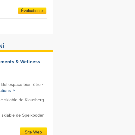
Évaluation
ki
rtments & Wellness
· Bel espace bien-être ·
ations
e skiable de Klausberg
 skiable de Speikboden
Site Web