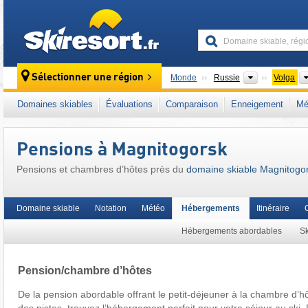
skiresort
Pays
Sélectionner une région
Monde
Russie
Volga
Ce domaine skiable se situe aussi dans :
Ou
Domaines skiables
Évaluations
Comparaison
Enneigement
Mé
Pensions à Magnitogorsk
Pensions et chambres d’hôtes près du
domaine skiable Magnitogo
Domaine skiable
Notation
Météo
Hébergements
Itinéraire
Hébergements abordables
Sk
Pension/chambre d’hôtes
De la pension abordable offrant le petit-déjeuner à la chambre d’hô