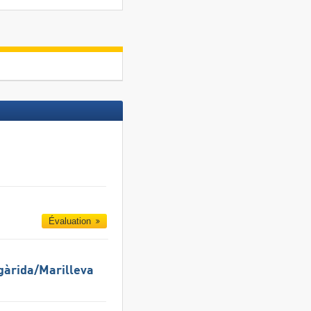
Évaluation
gàrida/​Marilleva