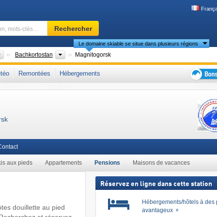
França
Domaine
Rechercher
skiable,
Le domaine skiable se situe dans plusieurs régions
région,
mots-
Districts fédéraux
République
Bachkortostan
Magnitogorsk
clés…
ral méridional
,
Oural
,
Asie
téo
Remontées
Hébergements
Bons
plans
séjour
au
rsk
ski
Contact
is aux pieds
Appartements
Pensions
Maisons de vacances
Réservez en ligne dans cette station
Hébergements/hôtels à des 
tes douillette au pied
avantageux