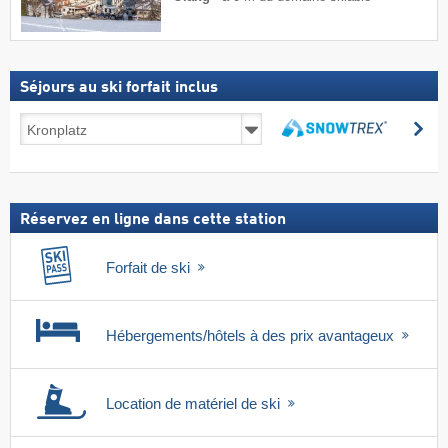
Séjours au ski forfait inclus
Séjours
Re
au
Rechercher
ski
forfait
inclus
Réservez en ligne dans cette station
Forfait de ski
Hébergements/hôtels à des prix avantageux
Location de matériel de ski