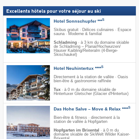
Excellents hôtels pour votre séjour au ski
S
Hotel Sonnschupfer ***
Skibus gratuit · Délices culinaires · Espace
sauna · Moderne & familial
Schladming
·
à 3 km du domaine skiable
de Schladming – Planai/​Hochwurzen/​
Hauser Kaibling/​Reiteralm (4-Berge-
Skischaukel)
S
Hotel Neuhintertux ****
Directement à la station de vallée · Oasis
bien-être & gastronomie raffinée
Tux
·
à 0 m du domaine skiable de
Hintertuxer Gletscher (Glacier d'Hintertux)
S
Das Hohe Salve – Move & Relax ****
Bien-être & fitness · directement à la
station de vallée à Hopfgarten
Hopfgarten im Brixental
·
à 0 m du
domaine skiable de SkiWelt Wilder Kaiser-
Brixental