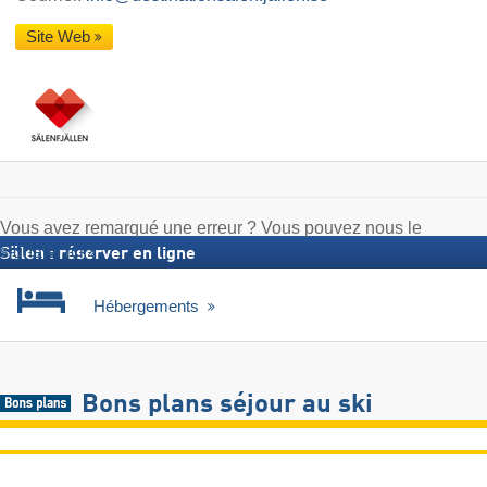
Site Web
Vous avez remarqué une erreur ? Vous pouvez nous le
signaler ici
Sälen : réserver en ligne
Hébergements
Bons plans séjour au ski