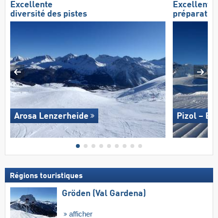
Excellente
Excellente
diversité des pistes
préparation
Arosa Lenzerheide
Pizol – B
Régions touristiques
Gröden (Val Gardena)
afficher