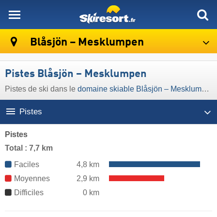
skiresort
Blåsjön – Mesklumpen
Pistes Blåsjön – Mesklumpen
Pistes de ski dans le
domaine skiable Blåsjön – Mesklumpen
Pistes
Pistes
Total : 7,7 km
Faciles
4,8 km
Moyennes
2,9 km
Difficiles
0 km