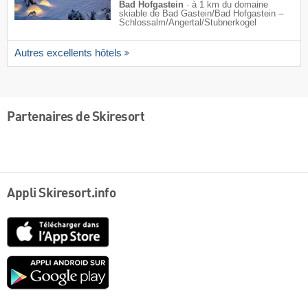
Bad Hofgastein
·
à 1 km du domaine
skiable de Bad Gastein/​Bad Hofgastein –
Schlossalm/​Angertal/​Stubnerkogel
Autres excellents hôtels
Partenaires de Skiresort
Appli Skiresort.info
App
Store
Google
play