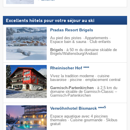
Excellents hôtels pour votre séjour au ski
Pradas Resort Brigels
Au pied des pistes · Appartements ·
Espace bain & sauna · Club enfants
Brigels
·
à 50 m du domaine skiable de
Brigels/​Waltensburg/​Andiast
Rheinischer Hof ****
Vivez la tradition moderne · cuisine
bavaroise · piscine · emplacement central
Garmisch-Partenkirchen
·
à 2,5 km du
domaine skiable de Garmisch-Classic –
Garmisch-Partenkirchen
S
Verwöhnhotel Bismarck ****
Espace aquatique avec 4 piscines
thermales · Cuisine gourmande · Skibus
gratuit