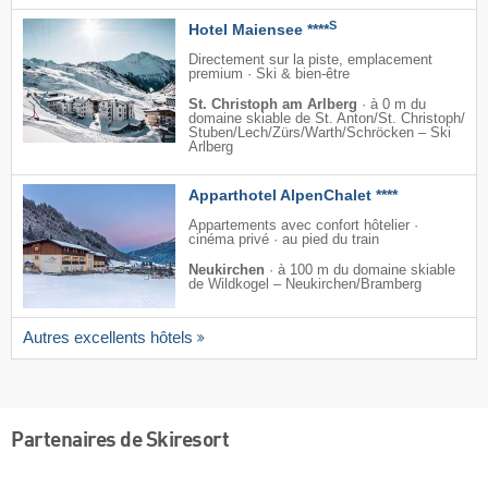
S
Hotel Maiensee ****
Directement sur la piste, emplacement
premium · Ski & bien-être
St. Christoph am Arlberg
·
à 0 m du
domaine skiable de St. Anton/​St. Christoph/​
Stuben/​Lech/​Zürs/​Warth/​Schröcken – Ski
Arlberg
Apparthotel AlpenChalet ****
Appartements avec confort hôtelier ·
cinéma privé · au pied du train
Neukirchen
·
à 100 m du domaine skiable
de Wildkogel – Neukirchen/​Bramberg
Autres excellents hôtels
Partenaires de Skiresort