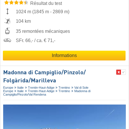
Résultat du test
1024 m
(
1845 m
-
2869 m
)
104 km
35 remontées mécaniques
SFr. 66,- / ca. € 71,-
Informations
Madonna di Campiglio/​Pinzolo/​
Folgàrida/​Marilleva
Europe
Italie
Trentin-Haut-Adige
Trentino
Val di Sole
Europe
Italie
Trentin-Haut-Adige
Trentino
Madonna di
Campiglio/​Pinzolo/​Val Rendena