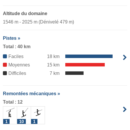
Altitude du domaine
1546 m - 2025 m (Dénivelé 479 m)
Pistes »
Total : 40 km
Faciles
18 km
Moyennes
15 km
Difficiles
7 km
Remontées mécaniques »
Total : 12
1
10
1