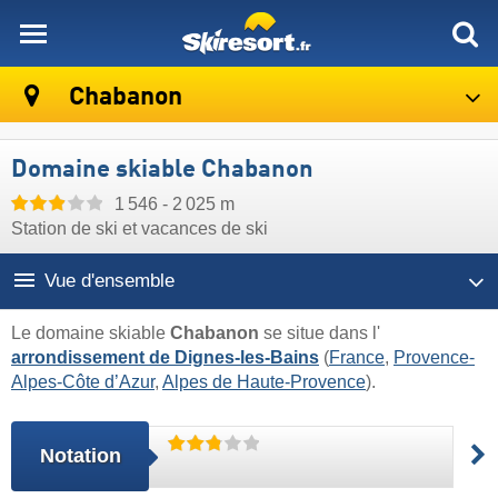
skiresort
Chabanon
Domaine skiable Chabanon
1 546 - 2 025 m
Station de ski et vacances de ski
Vue d'ensemble
Le domaine skiable
Chabanon
se situe dans l'
arrondissement de Dignes-les-Bains
(
France
,
Provence-
Alpes-Côte d’Azur
,
Alpes de Haute-Provence
).
Notation