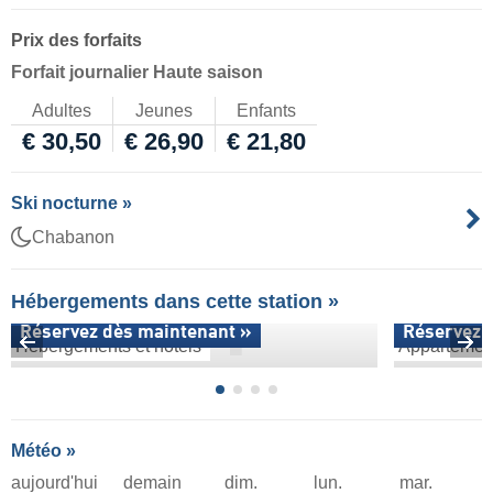
Prix des forfaits
Forfait journalier Haute saison
Adultes
Jeunes
Enfants
€ 30,50
€ 26,90
€ 21,80
Ski nocturne »
Chabanon
Hébergements dans cette station »
Réservez dès maintenant »
Réservez 
Hébergements et hôtels
Appartemen
Météo »
aujourd'hui
demain
dim.
lun.
mar.