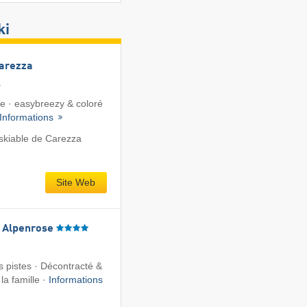
ki
Carezza
a
te · easybreezy & coloré
Informations
skiable de Carezza
Site Web
l Alpenrose
pistes · Décontracté &
la famille ·
Informations