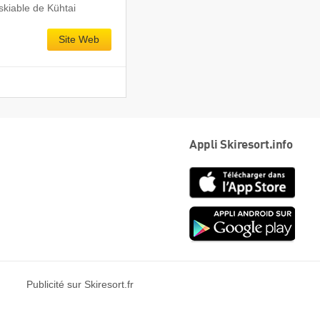
kiable de Kühtai
Site Web
Appli Skiresort.info
App
Store
Goog
play
Publicité sur Skiresort.fr