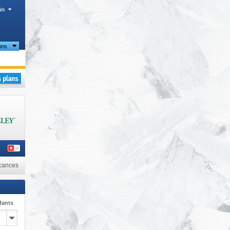
is
ons
cances
fants