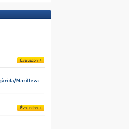
Évaluation
gàrida/​Marilleva
Évaluation