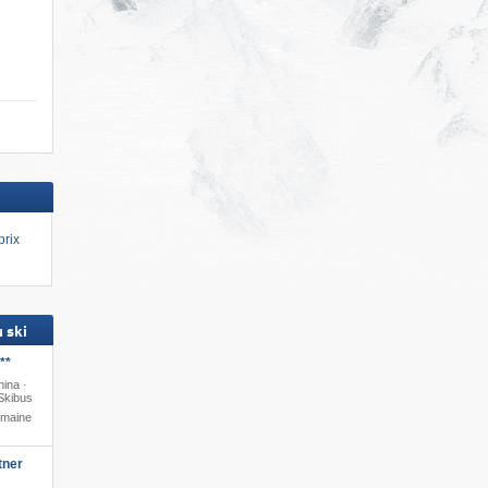
prix
 ski
**
hina ·
Skibus
omaine
tner