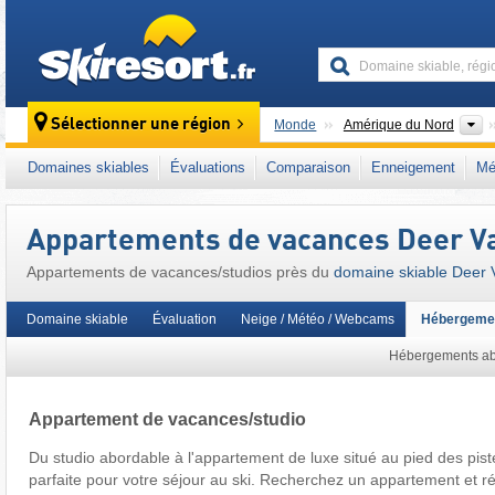
skiresort
C
Sélectionner une région
Monde
Amérique du Nord
Ce domaine skiable se situe aussi dans :
Mo
Domaines skiables
Évaluations
Comparaison
Enneigement
Mé
Ouest américain
Appartements de vacances Deer Va
Appartements de vacances/studios près du
domaine skiable Deer V
Domaine skiable
Évaluation
Neige / Météo / Webcams
Hébergeme
Hébergements ab
Appartement de vacances/studio
Du studio abordable à l'appartement de luxe situé au pied des piste
parfaite pour votre séjour au ski. Recherchez un appartement et r