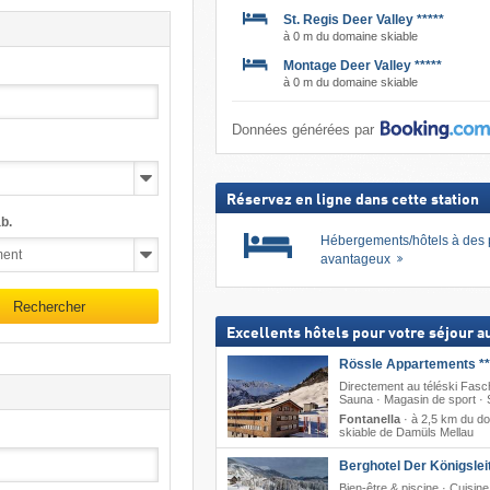
St. Regis Deer Valley *****
à 0 m du domaine skiable
Montage Deer Valley *****
à 0 m du domaine skiable
Données générées par
Réservez en ligne dans cette station
b.
Hébergements/hôtels à des 
avantageux
Rechercher
Excellents hôtels pour votre séjour au
Rössle Appartements **
Directement au téléski Fasc
Sauna · Magasin de sport · 
Fontanella
·
à 2,5 km du d
skiable de Damüls Mellau
Berghotel Der Königslei
Bien-être & piscine · Cuisine