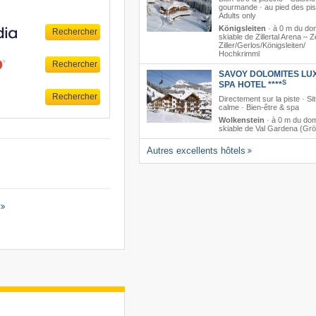
gourmande · au pied des pis
Adults only
Königsleiten
·
à 0 m du do
skiable de Zillertal Arena – Z
Ziller/​Gerlos/​Königsleiten/​
Hochkrimml
SAVOY DOLOMITES LU
S
SPA HOTEL ****
Directement sur la piste · Si
calme · Bien-être & spa
Wolkenstein
·
à 0 m du do
skiable de Val Gardena (Gr
Autres excellents hôtels