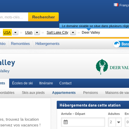
França
Domaine
Rechercher
skiable,
Le domaine skiable se situe dans plusieurs régi
région,
mots-
ontinents
Pays
États
Région touristique
USA
Utah
Salt Lake City
Deer Valley
clés…
nts Wasatch
,
États des Rocheuses (Mountains States)
,
Rocheuses
,
Ikon Pass
,
téo
Remontées
Hébergements
Bons
plans
lley
séjour
au
alley
ski
nts
Écoles de ski
Itinéraire
Contact
ordables
Skis aux pieds
Appartements
Pensions
Maisons de va
Hébergements dans cette station
Arrivée – Départ
Adultes
En
s, trouvez la location
éservez vos vacances !