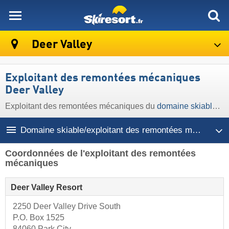
skiresort
Deer Valley
Exploitant des remontées mécaniques
Deer Valley
Exploitant des remontées mécaniques du
domaine skiable Deer Valley
Domaine skiable/exploitant des remontées mécaniques
Coordonnées de l'exploitant des remontées
mécaniques
Deer Valley Resort
2250 Deer Valley Drive South
P.O. Box 1525
84060 Park City