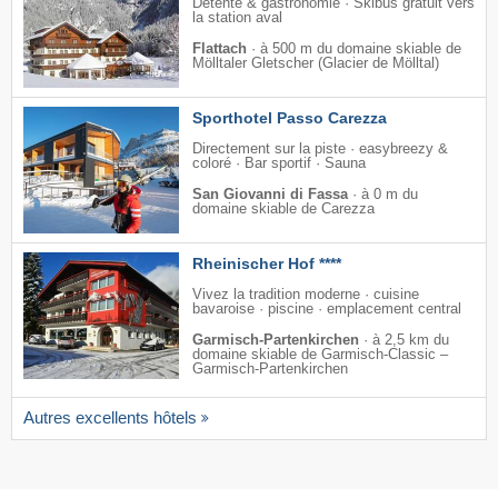
Détente & gastronomie · Skibus gratuit vers
la station aval
Flattach
·
à 500 m du domaine skiable de
Mölltaler Gletscher (Glacier de Mölltal)
Sporthotel Passo Carezza
Directement sur la piste · easybreezy &
coloré · Bar sportif · Sauna
San Giovanni di Fassa
·
à 0 m du
domaine skiable de Carezza
Rheinischer Hof ****
Vivez la tradition moderne · cuisine
bavaroise · piscine · emplacement central
Garmisch-Partenkirchen
·
à 2,5 km du
domaine skiable de Garmisch-Classic –
Garmisch-Partenkirchen
Autres excellents hôtels