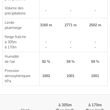
Volume des
m²
<1 l /m²
-
-
-
précipitations
Limite
 m
3106 m
3160 m
2771 m
2502 m
pluie/neige
Neige fraîche
à 305m
-
-
-
-
à 170m
-
-
-
-
Humidité
%
de l'air
98 %
92 %
59 %
59 %
Pression
4
atmosphériquee
1002
1002
1001
1001
hPa
à 305m
à 170m