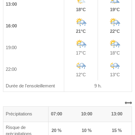
13:00
18°C
19°C
16:00
21°C
22°C
19:00
17°C
18°C
22:00
12°C
13°C
Durée de l'ensoleillement
9 h.
0
Précipitations
04:00
07:00
10:00
13:00
Risque de
%
70 %
20 %
10 %
15 %
précipitations