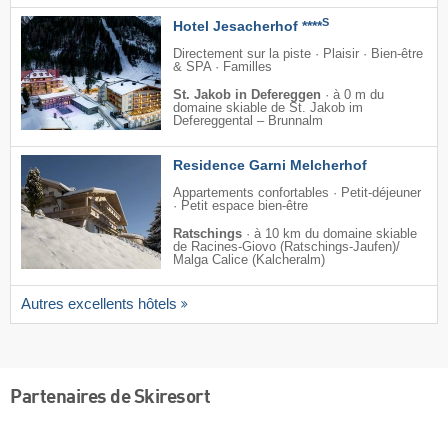
S
Hotel Jesacherhof ****
Directement sur la piste · Plaisir · Bien-être
& SPA · Familles
St. Jakob in Defereggen
·
à 0 m du
domaine skiable de St. Jakob im
Defereggental – Brunnalm
Residence Garni Melcherhof
Appartements confortables · Petit-déjeuner
· Petit espace bien-être
Ratschings
·
à 10 km du domaine skiable
de Racines-Giovo (Ratschings-Jaufen)/​
Malga Calice (Kalcheralm)
Autres excellents hôtels
Partenaires de Skiresort