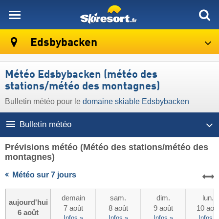
skiresort
Edsbybacken
Météo Edsbybacken (météo des
stations/météo des montagnes)
Bulletin météo pour le
domaine skiable Edsbybacken
Bulletin météo
Prévisions météo
(Météo des stations/météo des
montagnes)
Météo sur 7 jours
demain
sam.
dim.
lun.
aujourd'hui
7 août
8 août
9 août
10 aoû
6 août
Infos »
Infos »
Infos »
Infos »