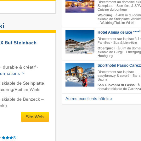
Directement au domaine ski
Steinplatte · Bien-être & SPA
Cuisine du bonheur
Waidring
·
à 400 m du dom
skiable de Steinplatte Wink
– Waidring/​Reit im Winkl
ki
Hotel Alpina deluxe ****
Directement sur la piste à 1
 Gut Steinbach
Familles · Spa & bien-être
Obergurgl
·
à 0 m du doma
skiable de Gurgl – Obergurg
Hochgurgl
Sporthotel Passo Carez
 durable & créatif ·
Directement sur la piste ·
formations
easybreezy & coloré · Bar sp
Sauna
skiable de Steinplatte
San Giovanni di Fassa
·
à
dring/​Reit im Winkl
domaine skiable de Carezza
Autres excellents hôtels
 skiable de Benzeck –
nkl)
Site Web
r
S