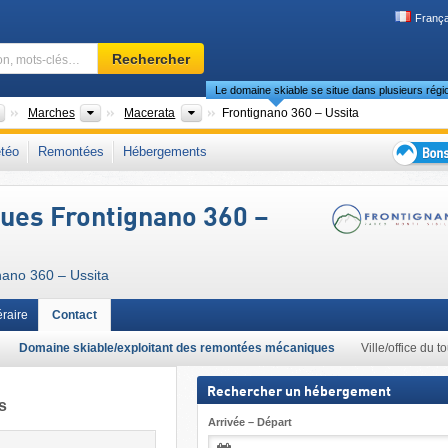
França
Domaine
Rechercher
skiable,
Le domaine skiable se situe dans plusieurs régi
région,
mots-
Pays
Régions
Provinces
Marches
Macerata
Frontignano 360 – Ussita
clés…
nts Sibyllins
,
Apennin ombrien
,
Italie centrale
,
Apennin
,
Europe du Sud
,
téo
Remontées
Hébergements
Bons
plans
ues Frontignano 360 –
séjour
au
ski
nano 360 – Ussita
éraire
Contact
Domaine skiable/exploitant des remontées mécaniques
Ville/office du 
Rechercher un hébergement
s
Arrivée – Départ