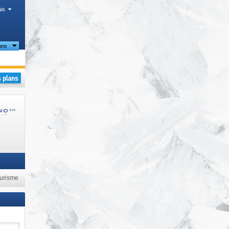
is
ons
tourisme