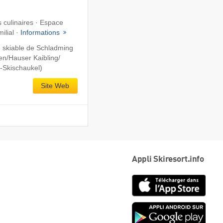
s culinaires · Espace
ilial ·
Informations
 skiable de Schladming
n/​Hauser Kaibling/​
-Skischaukel)
Site Web
Appli Skiresort.info
App
Store
Goog
play