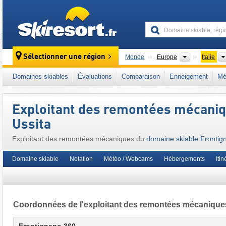
skiresort
Continents
Sélectionner une région
Monde
Europe
Italie
Ce domaine skiable se situe aussi dans :
Mo
Domaines skiables
Évaluations
Comparaison
Enneigement
Mé
Union européenne
Exploitant des remontées mécaniq
Ussita
Exploitant des remontées mécaniques du
domaine skiable Frontig
Domaine skiable
Notation
Météo / Webcams
Hébergements
Itin
Coordonnées de l'exploitant des remontées mécanique