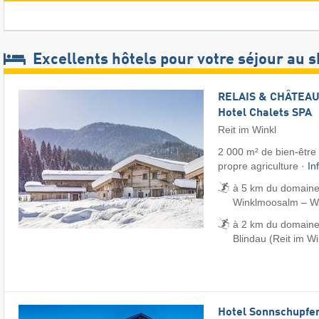
Excellents hôtels pour votre séjour au s
RELAIS & CHÂTEAUX
Hotel Chalets SPA
Reit im Winkl
2 000 m² de bien-être ·
propre agriculture ·
In
à 5 km du domaine 
Winklmoosalm – Wai
à 2 km du domaine
Blindau (Reit im Wi
Hotel Sonnschupfe