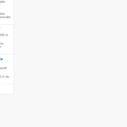
able
 ·
aine
lmoosalm
S
 930 m ·
ine
l-
za
ortif ·
 0 m du