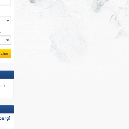
.
rcher
prix
burg)