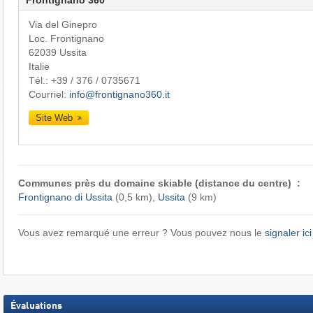
Frontignano 360
Via del Ginepro
Loc. Frontignano
62039 Ussita
Italie
Tél.:
+39 / 376 / 0735671
Courriel:
info@frontignano360.it
Site Web
Communes près du domaine skiable (distance du centre) :
Frontignano di Ussita
(0,5 km),
Ussita
(9 km)
Vous avez remarqué une erreur ? Vous pouvez nous le
signaler ici
Évaluations