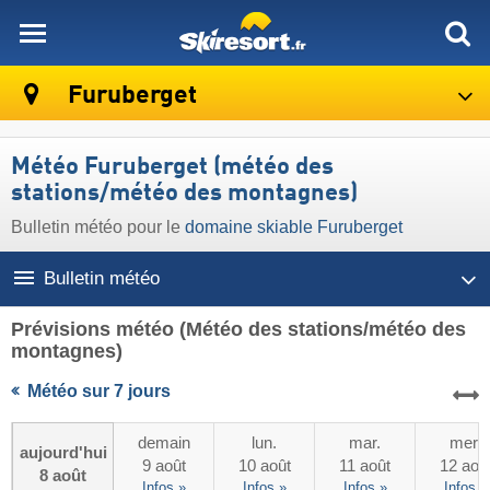
skiresort
Furuberget
Météo Furuberget (météo des
stations/météo des montagnes)
Bulletin météo pour le
domaine skiable Furuberget
Bulletin météo
Prévisions météo
(Météo des stations/météo des
montagnes)
Météo sur 7 jours
demain
lun.
mar.
mer.
aujourd'hui
9 août
10 août
11 août
12 aoû
8 août
Infos »
Infos »
Infos »
Infos »