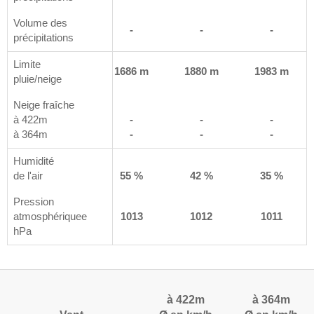
Volume des
-
-
-
-
précipitations
Limite
 m
1668 m
1686 m
1880 m
1983 m
pluie/neige
Neige fraîche
à 422m
-
-
-
-
à 364m
-
-
-
-
Humidité
%
de l'air
74 %
55 %
42 %
35 %
Pression
3
atmosphériquee
1013
1013
1012
1011
hPa
à 422m
à 364m