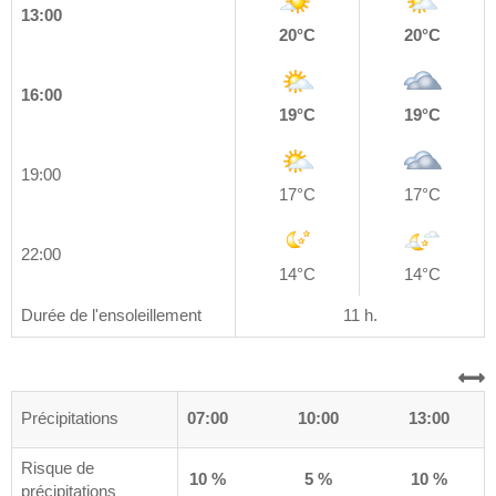
13:00
20°C
20°C
16:00
19°C
19°C
19:00
17°C
17°C
22:00
14°C
14°C
Durée de l'ensoleillement
11 h.
0
Précipitations
04:00
07:00
10:00
13:00
Risque de
%
20 %
10 %
5 %
10 %
précipitations