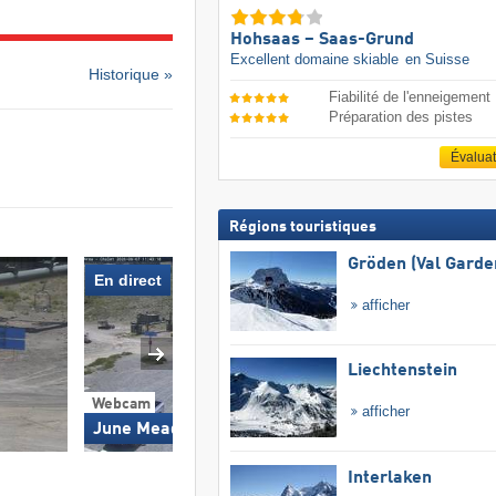
Hohsaas – Saas-Grund
Excellent domaine skiable
en Suisse
Historique »
Fiabilité de l'enneigement
Préparation des pistes
Évalua
Régions touristiques
Gröden (Val Garde
En direct
afficher
Liechtenstein
Webcam
Webcam
afficher
June Meadows Chalet
Chalet Chair J
Interlaken