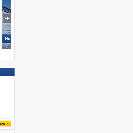
Hohsaas – Saas-Grund
Aletsch Arena
tion