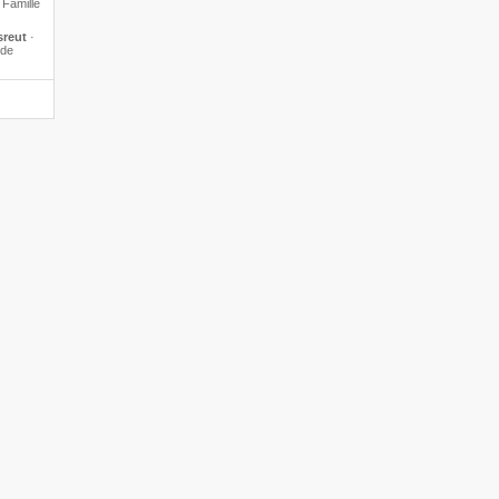
 Famille
sreut
·
 de