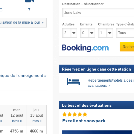
Destination – sélectionner
°C
7
lisation de la mise à jour
Adultes
Enfants
Chambres
Type d'étab
Reche
Réservez en ligne dans cette station
rique de l’enneigement »
Hébergements/hôtels à des 
avantageux
Le best of des évaluations
.
mer.
jeu.
ût
12 août
13 août
Excellent snowpark
 »
Infos »
Infos »
 m
4756 m
4666 m