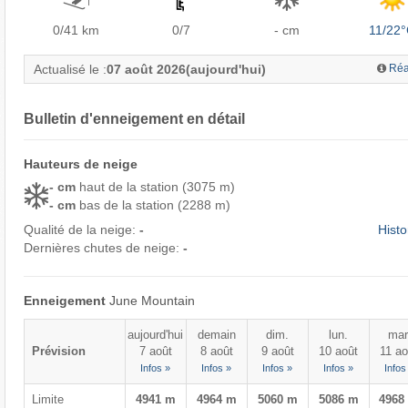
0/41
km
0/7
- cm
11/22
Actualisé le :
07 août 2026
(aujourd'hui)
Réa
Bulletin d'enneigement en détail
Hauteurs de neige
- cm
haut de la station (3075 m)
- cm
bas de la station (2288 m)
Qualité de la neige:
-
Histo
Dernières chutes de neige:
-
Enneigement
June Mountain
aujourd'hui
demain
dim.
lun.
mar
Prévision
7 août
8 août
9 août
10 août
11 ao
Infos »
Infos »
Infos »
Infos »
Infos
Limite
4941 m
4964 m
5060 m
5086 m
4968