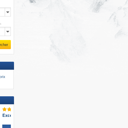
.
rcher
prix
Excellent enneigement
Excellente
station de ski familiale