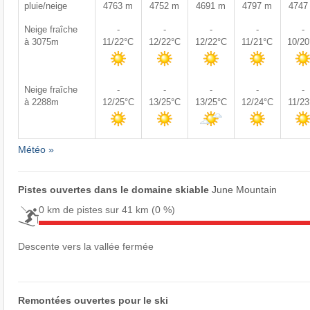
pluie/neige
4763 m
4752 m
4691 m
4797 m
4747
Neige fraîche
-
-
-
-
-
à 3075m
11/22°C
12/22°C
12/22°C
11/21°C
10/2
Neige fraîche
-
-
-
-
-
à 2288m
12/25°C
13/25°C
13/25°C
12/24°C
11/2
Météo »
Pistes ouvertes dans le domaine skiable
June Mountain
0 km de pistes sur 41 km
(0 %)
Descente vers la vallée fermée
Remontées ouvertes pour le ski