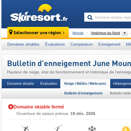
skiresort
C
Sélectionner une région
Monde
Amérique du Nord
Ce domaine skiable se situe aussi dans :
Si
Domaines skiables
Évaluations
Comparaison
Enneigement
Mé
Chaînes côtières du Pacifique
,
Ikon Pass
,
O
Bulletin d'enneigement June Moun
Hauteur de neige, état de fonctionnement et historique de l’enne
Domaine skiable
Évaluation
Neige / Météo / Webcams
Hébergeme
Bulletin d’enneigement
Bulletin mét
Domaine skiable fermé
Ouverture de saison prévue:
19 déc. 2026