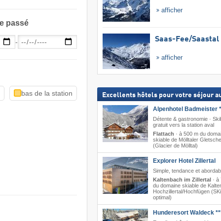
afficher
le passé
Saas-Fee/​Saastal
-
afficher
n
bas de la station
Excellents hôtels pour votre séjour au
Alpenhotel Badmeister *
Détente & gastronomie · Sk
gratuit vers la station aval
Flattach
·
à 500 m du doma
skiable de Mölltaler Gletsch
(Glacier de Mölltal)
Explorer Hotel Zillertal
Simple, tendance et abordab
Kaltenbach im Zillertal
·
à
du domaine skiable de Kalt
Hochzillertal/​Hochfügen (SKi
optimal)
Hunderesort Waldeck **