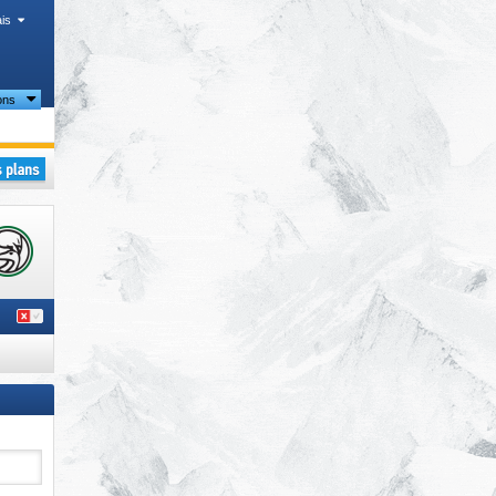
is
ons