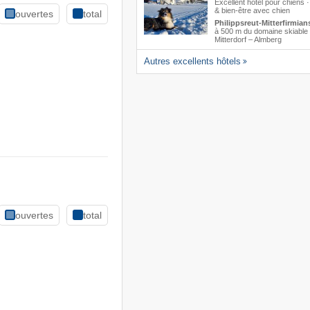
Excellent hôtel pour chiens ·
& bien-être avec chien
ouvertes
total
Philippsreut-Mitterfirmian
à 500 m du domaine skiable
Mitterdorf – Almberg
Autres excellents hôtels
ouvertes
total