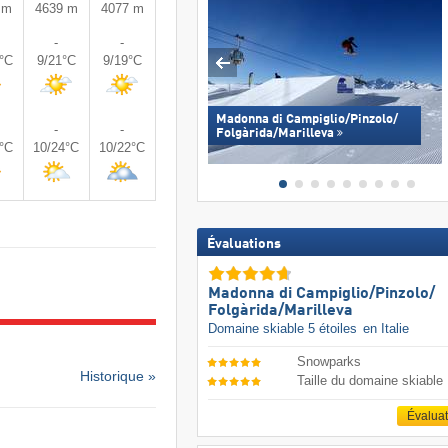
 m
4639 m
4077 m
-
-
0°C
9/21°C
9/19°C
Madonna di Campiglio/​Pinzolo/​
-
-
Folgàrida/​Marilleva
3°C
10/24°C
10/22°C
Évaluations
Madonna di Campiglio/​Pinzolo/​
Folgàrida/​Marilleva
Domaine skiable 5 étoiles
en Italie
Snowparks
Historique »
Taille du domaine skiable
Évalua