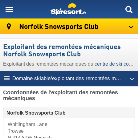
skiresort
Norfolk Snowsports Club
Exploitant des remontées mécaniques
Norfolk Snowsports Club
Exploitant des remontées mécaniques du
centre de ski couvert Norfolk Snowsports Club
Domaine skiable/exploitant des remontées mécaniques
Coordonnées de l'exploitant des remontées
mécaniques
Norfolk Snowsports Club
Whitlingham Lane
Trowse
NR14 8TW Norwich