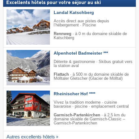
Excellents hôtels pour votre séjour au ski
Landal Katschberg
Accès direct aux pistes depuis
l’hébergement · Piscine
Rennweg
·
à 0 m du domaine skiable de
Katschberg
Alpenhotel Badmeister ***
Détente & gastronomie · Skibus gratuit vers
la station aval
Flattach
·
à 500 m du domaine skiable de
Mölltaler Gletscher (Glacier de Mölltal)
Rheinischer Hof ****
Vivez la tradition moderne · cuisine
bavaroise · piscine · emplacement central
Garmisch-Partenkirchen
·
à 2,5 km du
domaine skiable de Garmisch-Classic –
Garmisch-Partenkirchen
Autres excellents hôtels