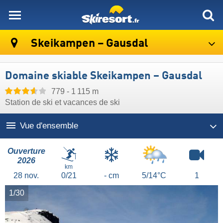
skiresort
Skeikampen – Gausdal
Domaine skiable Skeikampen – Gausdal
779 - 1 115 m
Station de ski et vacances de ski
Vue d'ensemble
Ouverture
2026
km
28
nov.
0/21
- cm
5/14°C
1
1/30