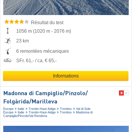
Résultat du test
1056 m
(
1020 m
-
2076 m
)
23 km
6 remontées mécaniques
SFr. 61,- / ca. € 65,-
Informations
Madonna di Campiglio/​Pinzolo/​
Folgàrida/​Marilleva
Europe
Italie
Trentin-Haut-Adige
Trentino
Val di Sole
Europe
Italie
Trentin-Haut-Adige
Trentino
Madonna di
Campiglio/​Pinzolo/​Val Rendena