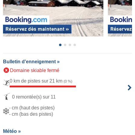
Réservez dès maintenant »
Réservez 
Bulletin d'enneigement »
Domaine skiable fermé
0 km de pistes sur 21 km
(0 %)
0 remontée(s) sur 11
- cm (haut des pistes)
- cm (bas des pistes)
Météo »