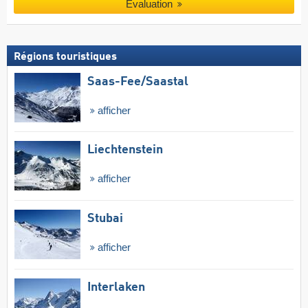
Évaluation
Régions touristiques
Saas-Fee/​Saastal
afficher
Liechtenstein
afficher
Stubai
afficher
Interlaken