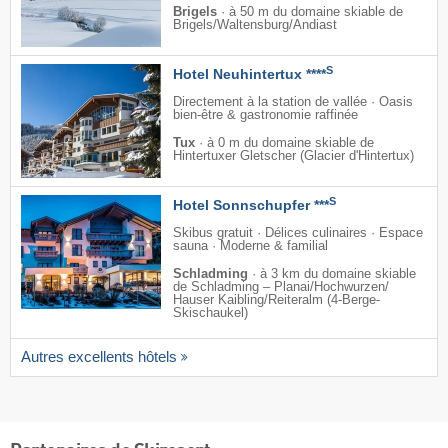
Brigels
·
à 50 m du domaine skiable de
Brigels/​Waltensburg/​Andiast
S
Hotel Neuhintertux ****
Directement à la station de vallée · Oasis
bien-être & gastronomie raffinée
Tux
·
à 0 m du domaine skiable de
Hintertuxer Gletscher (Glacier d'Hintertux)
S
Hotel Sonnschupfer ***
Skibus gratuit · Délices culinaires · Espace
sauna · Moderne & familial
Schladming
·
à 3 km du domaine skiable
de Schladming – Planai/​Hochwurzen/​
Hauser Kaibling/​Reiteralm (4-Berge-
Skischaukel)
Autres excellents hôtels