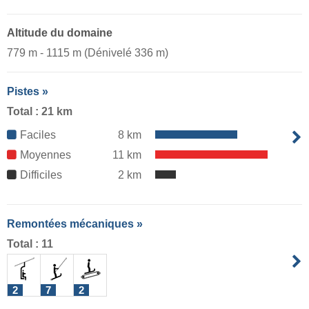
Altitude du domaine
779 m - 1115 m (Dénivelé 336 m)
Pistes »
Total : 21 km
Faciles
8 km
Moyennes
11 km
Difficiles
2 km
Remontées mécaniques »
Total : 11
2
7
2