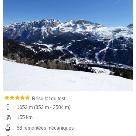
Résultat du test
1652 m
(
852 m
-
2504 m
)
155 km
58 remontées mécaniques