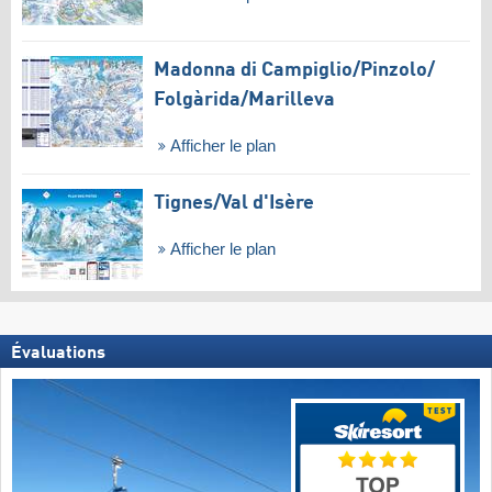
Madonna di Campiglio/​Pinzolo/​
Folgàrida/​Marilleva
Afficher le plan
Tignes/​Val d'Isère
Afficher le plan
Évaluations