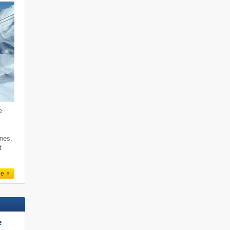
e
rnes,
t
le
e