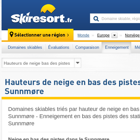
skiresort
Continents
Sélectionner une région
Monde
Europe
Norvège
Domaines skiables
Évaluations
Comparaison
Enneigement
Mé
Hauteurs de neige en bas des piste
Sunnmøre
Domaines skiables triés par hauteur de neige en bas
Sunnmøre - Enneigement en bas des pistes des stati
Sunnmøre ​
Neige en bas des pistes dans le Sunnmøre