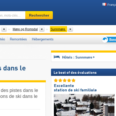
França
Domaine
Rechercher
skiable,
région,
mots-
Pays
Comtés
Régions
Møre og Romsdal
Sunnmøre
clés…
téo
Remontées
Hébergements
Bons
plans
séjour
Hôtels : Sunnmøre
au
ski
s dans le
Le best of des évaluations
Excellente
 des pistes dans le
station de ski familiale
ons de ski dans le