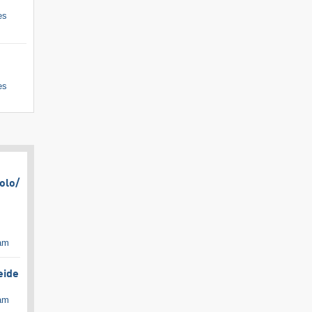
es
es
olo/​
cam
eide
cam