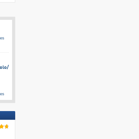
ges
olo/​
ges