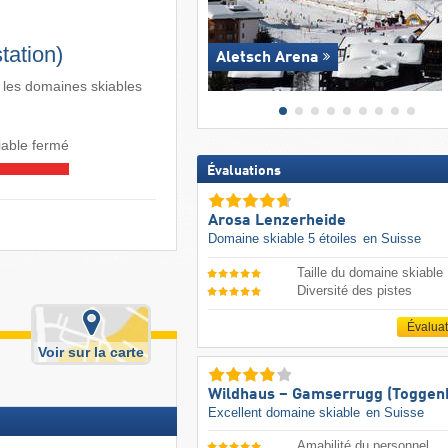
tation)
Aletsch Arena
 les domaines skiables
able fermé
Évaluations
Arosa Lenzerheide
Domaine skiable 5 étoiles
en Suisse
Taille du domaine skiable
Diversité des pistes
Évalua
Voir sur la carte
Wildhaus – Gamserrugg (Toggen
Excellent domaine skiable
en Suisse
Amabilité du personnel