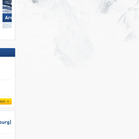
Madonna di Campiglio/​Pinzolo/​
Arosa Lenzerheide
Folgàrida/​Marilleva
tion
burg)