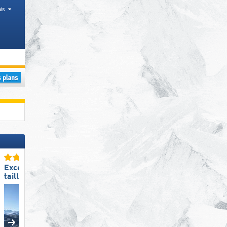
is
Excellente
Excellente
taille de domaine skiable
taille de domaine skiable