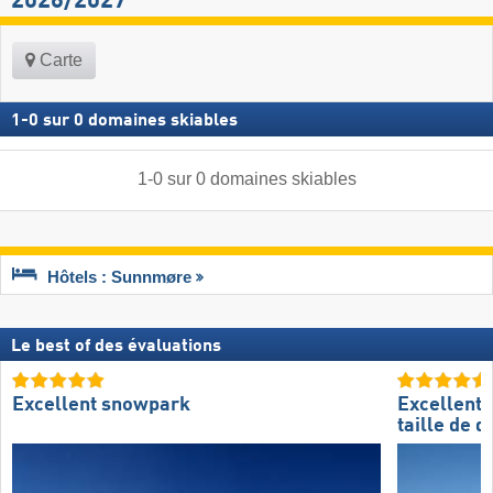
2026/2027
Carte
1
-
0
sur
0
domaines skiables
1
-
0
sur
0
domaines skiables
Hôtels : Sunnmøre
Le best of des évaluations
Excellent snowpark
Excellente
taille de 