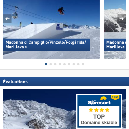
Madonna di Campiglio/​Pinzolo/​Folgàrida/​
Madonna di 
Marilleva
Marilleva
Évaluations