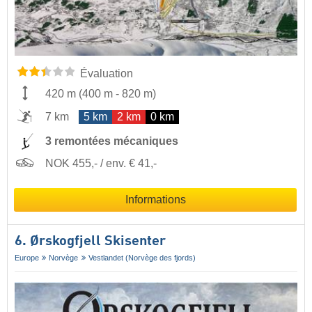
Évaluation
420 m
(
400 m
-
820 m
)
7 km
5 km
2 km
0 km
3 remontées mécaniques
NOK 455,- / env. € 41,-
Informations
6. Ørskogfjell Skisenter
Europe
Norvège
Vestlandet (Norvège des fjords)