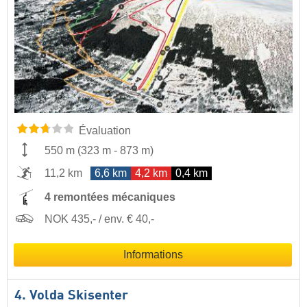
Évaluation
550 m
(
323 m
-
873 m
)
11,2 km
6,6 km
4,2 km
0,4 km
4 remontées mécaniques
NOK 435,- / env. € 40,-
Informations
4. Volda Skisenter