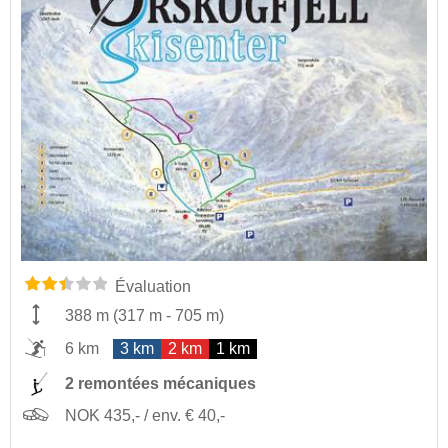
Évaluation
388 m
(
317 m
-
705 m
)
6 km
3 km
2 km
1 km
2 remontées mécaniques
NOK 435,- / env. € 40,-