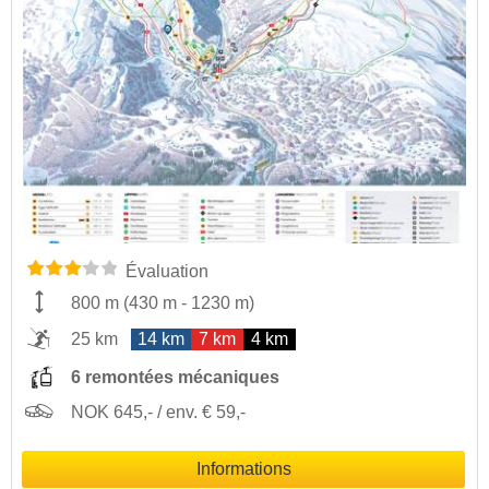
Évaluation
800 m
(
430 m
-
1230 m
)
25 km
14 km
7 km
4 km
6 remontées mécaniques
NOK 645,- / env. € 59,-
Informations