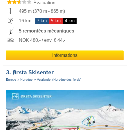
Évaluation
495 m
(
370 m
-
865 m
)
16 km
7 km
5 km
4 km
5 remontées mécaniques
NOK 480,- / env. € 44,-
Informations
3. Ørsta Skisenter
Europe
Norvège
Vestlandet (Norvège des fjords)