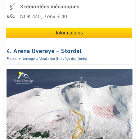
3 remontées mécaniques
NOK 440,- / env. € 40,-
Informations
4. Arena Overøye – Stordal
Europe
Norvège
Vestlandet (Norvège des fjords)