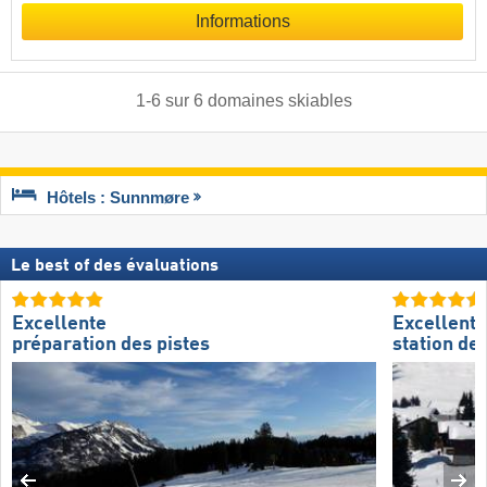
Informations
1
-
6
sur
6
domaines skiables
Hôtels : Sunnmøre
Le best of des évaluations
Excellente
Excellente
préparation des pistes
station de 