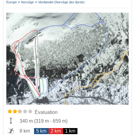
Europe
Norvège
Vestlandet (Norvège des fjords)
Évaluation
340 m
(
319 m
-
659 m
)
8 km
5 km
2 km
1 km