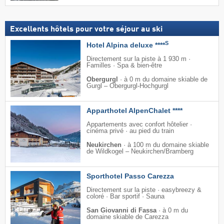
Excellents hôtels pour votre séjour au ski
S
Hotel Alpina deluxe ****
Directement sur la piste à 1 930 m ·
Familles · Spa & bien-être
Obergurgl
·
à 0 m du domaine skiable de
Gurgl – Obergurgl-Hochgurgl
Apparthotel AlpenChalet ****
Appartements avec confort hôtelier ·
cinéma privé · au pied du train
Neukirchen
·
à 100 m du domaine skiable
de Wildkogel – Neukirchen/​Bramberg
Sporthotel Passo Carezza
Directement sur la piste · easybreezy &
coloré · Bar sportif · Sauna
San Giovanni di Fassa
·
à 0 m du
domaine skiable de Carezza