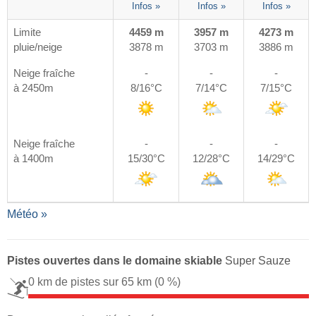
Infos »
Infos »
Infos »
Limite
4459 m
3957 m
4273 m
pluie/neige
3878 m
3703 m
3886 m
Neige fraîche
-
-
-
à 2450m
8/16°C
7/14°C
7/15°C
Neige fraîche
-
-
-
à 1400m
15/30°C
12/28°C
14/29°C
Météo »
Pistes ouvertes dans le domaine skiable
Super Sauze
0 km de pistes sur 65 km
(0 %)