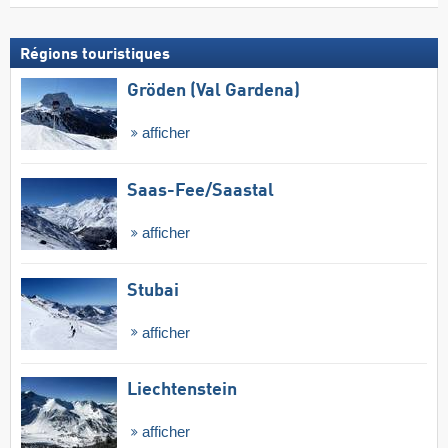
Régions touristiques
Gröden (Val Gardena)
afficher
Saas-Fee/​Saastal
afficher
Stubai
afficher
Liechtenstein
afficher