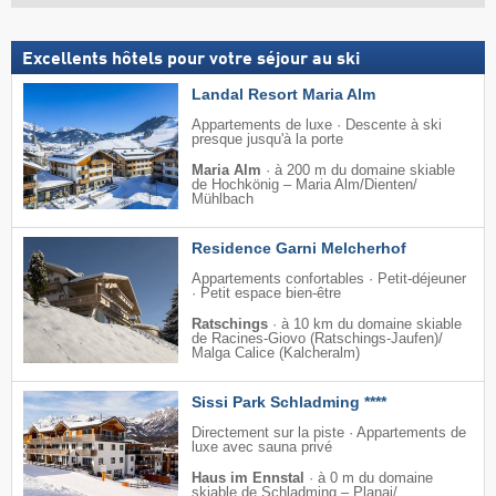
Excellents hôtels pour votre séjour au ski
Landal Resort Maria Alm
Appartements de luxe · Descente à ski
presque jusqu'à la porte
Maria Alm
·
à 200 m du domaine skiable
de Hochkönig – Maria Alm/​Dienten/​
Mühlbach
Residence Garni Melcherhof
Appartements confortables · Petit-déjeuner
· Petit espace bien-être
Ratschings
·
à 10 km du domaine skiable
de Racines-Giovo (Ratschings-Jaufen)/​
Malga Calice (Kalcheralm)
Sissi Park Schladming ****
Directement sur la piste · Appartements de
luxe avec sauna privé
Haus im Ennstal
·
à 0 m du domaine
skiable de Schladming – Planai/​