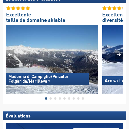
Excellente
Excellente
taille de domaine skiable
diversité d
Madonna di Campiglio/​Pinzolo/​
Arosa Len
Folgàrida/​Marilleva
Évaluations