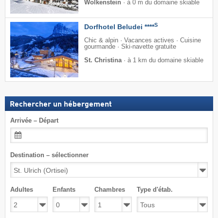
Wolkenstein
·
à 0 m du domaine skiable
S
Dorfhotel Beludei ****
Chic & alpin · Vacances actives · Cuisine
gourmande · Ski-navette gratuite
St. Christina
·
à 1 km du domaine skiable
Rechercher un hébergement
Arrivée – Départ
Destination – sélectionner
Adultes
Enfants
Chambres
Type d'étab.