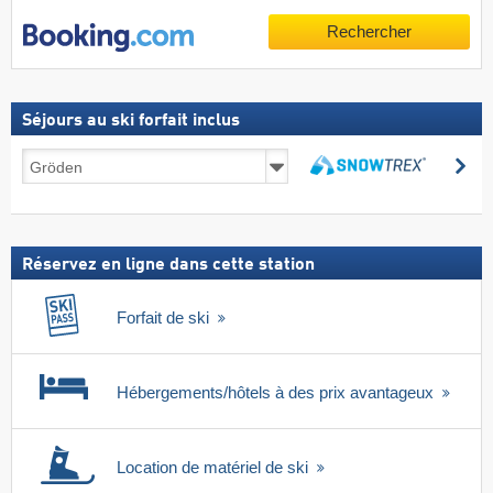
Rechercher
Séjours au ski forfait inclus
Séjours
Re
au
Rechercher
ski
forfait
inclus
Réservez en ligne dans cette station
Forfait de ski
Hébergements/hôtels à des prix avantageux
Location de matériel de ski