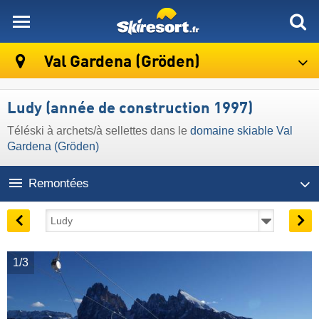
skiresort
Val Gardena (Gröden)
Ludy (année de construction 1997)
Téléski à archets/à sellettes dans le
domaine skiable Val
Gardena (Gröden)
Remontées
1/3