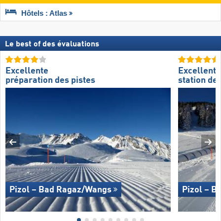
Hôtels : Atlas
Le best of des évaluations
Excellente
Excellente
préparation des pistes
station de 
Pizol – Bad Ragaz/​Wangs
Pizol – B