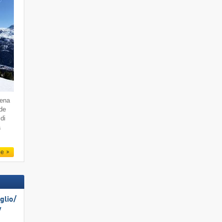
dena
 de
di
a
le
lio/​
​