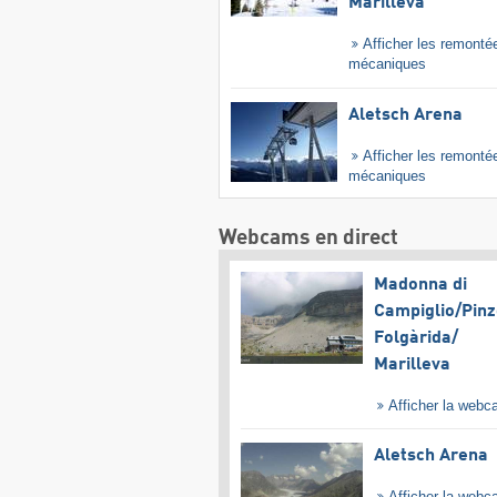
Marilleva
Afficher les remonté
mécaniques
Aletsch Arena
Afficher les remonté
mécaniques
Webcams en direct
Madonna di
Campiglio/​Pinz
Folgàrida/​
Marilleva
Afficher la web
Aletsch Arena
Afficher la web