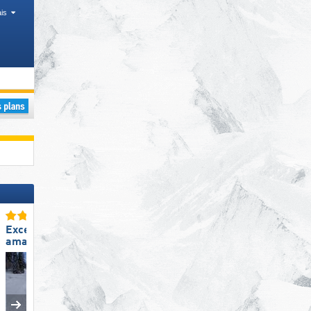
is
agnes
Excellente
Excellente
amabilité du personnel
préparation des pistes