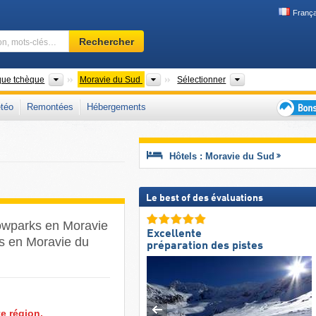
França
Domaine
Rechercher
skiable,
région,
mots-
Pays
Régions
Chaînes de mont
que tchèque
Moravie du Sud
Sélectionner
clés…
téo
Remontées
Hébergements
Bons
plans
séjour
Hôtels : Moravie du Sud
au
ski
Le best of des évaluations
nowparks en Moravie
Excellente
es en Moravie du
préparation des pistes
e région.