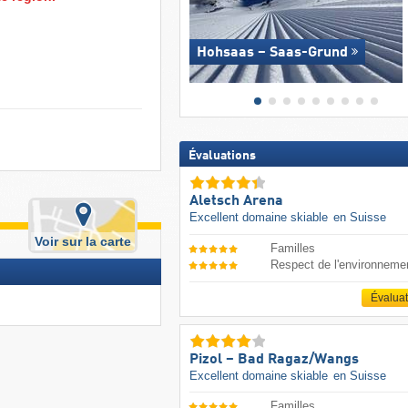
Hohsaas – Saas-Grund
Évaluations
Aletsch Arena
Excellent domaine skiable
en Suisse
Voir sur la carte
Familles
Respect de l'environneme
Évalua
Pizol – Bad Ragaz/​Wangs
Excellent domaine skiable
en Suisse
Familles