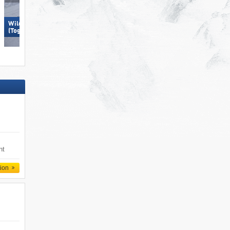
Wildhaus – Gamserrugg
Wildhaus – Gamserrugg
(Toggenburg)
(Toggenburg)
nt
tion