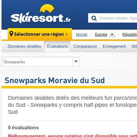
skiresort
Continents
Sélectionner une région
Monde
Europe
Républi
Domaines skiables
Évaluations
Comparaison
Enneigement
Mé
Snowparks Moravie du Sud
Domaines skiables dotés des meilleurs fun parcs/s
du Sud - Snowparks y compris half-pipes et funslop
Sud
0 évaluations
Malheureusement, aucune notation n'est disponible pour cett