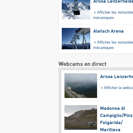
Arosa Lenzerheid
Afficher les remonté
mécaniques
Aletsch Arena
Afficher les remonté
mécaniques
Webcams en direct
Arosa Lenzerh
Afficher la web
Madonna di
Campiglio/​Pinz
Folgàrida/​
Marilleva