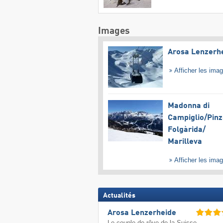
Images
Arosa Lenzerh
Afficher les ima
Madonna di
Campiglio/​Pinz
Folgàrida/​
Marilleva
Afficher les ima
Actualités
Arosa Lenzerheide
Le couple de rêve de la Suisse