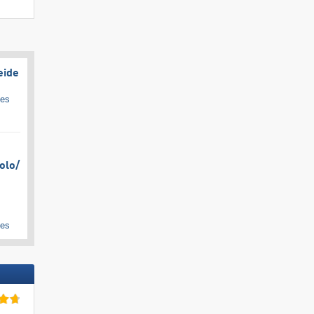
eide
ges
olo/​
ges