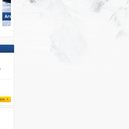
Arosa Lenzerheide
Pizol – Bad Ragaz/​Wangs
s
tion