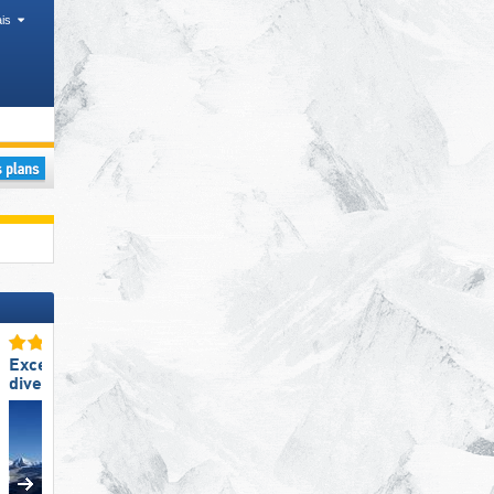
is
s
égion, Canton, Chaînes de montagnes
Excellente
Excellente
diversité des pistes
préparation des pistes