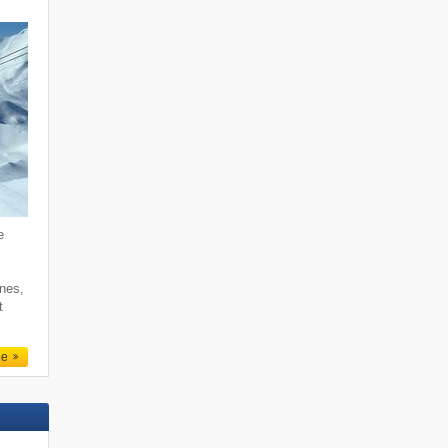
e
rnes,
t
le