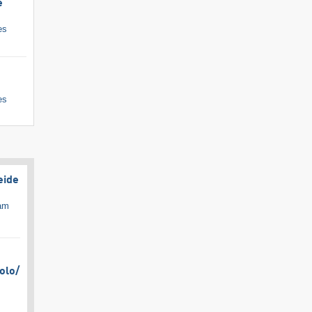
e
es
es
eide
cam
olo/​