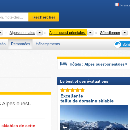
França
Domaine
Rechercher
skiable,
région,
mots-
Chaînes de montagnes
Chaînes de montagnes
Chaînes de montagne
R
Alpes orientales
Alpes ouest-orientales
Sélectionner
clés…
téo
Remontées
Hébergements
Bons
plans
séjour
Hôtels : Alpes ouest-orientales
au
ski
Le best of des évaluations
Excellente
taille de domaine skiable
s Alpes ouest-
 skiables de cette