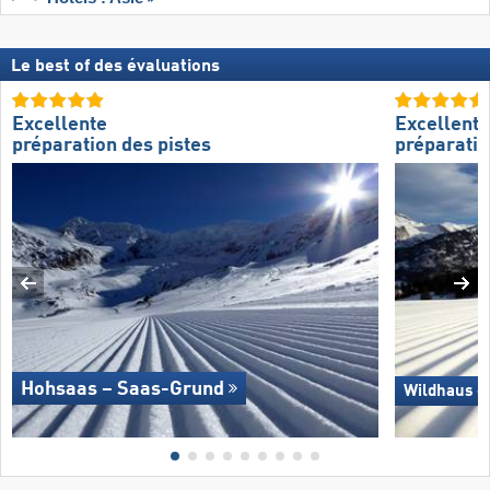
Le best of des évaluations
Excellente
Excellente
préparation des pistes
préparatio
Hohsaas – Saas-Grund
Wildhaus –