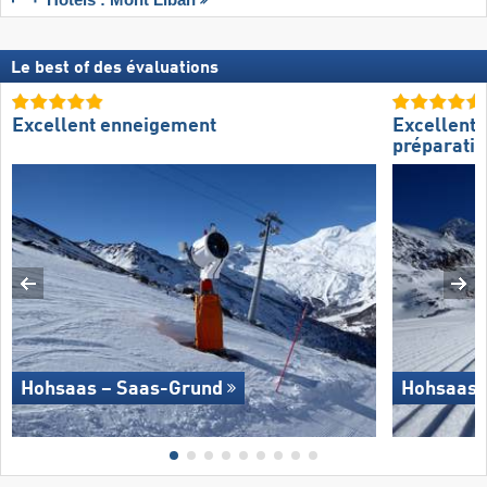
Le best of des évaluations
Excellent enneigement
Excellente
préparatio
Hohsaas – Saas-Grund
Hohsaas 