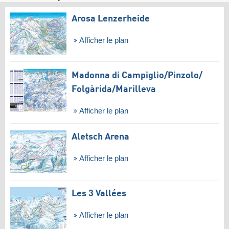
Arosa Lenzerheide
Afficher le plan
Madonna di Campiglio/​Pinzolo/​
Folgàrida/​Marilleva
Afficher le plan
Aletsch Arena
Afficher le plan
Les 3 Vallées
Afficher le plan