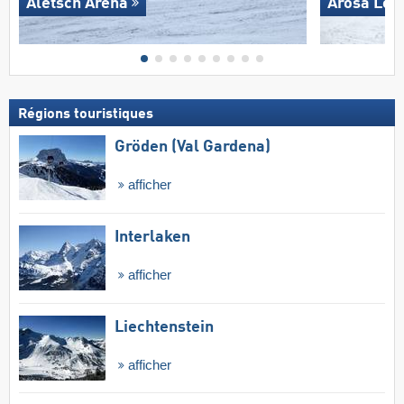
Aletsch Arena
Arosa Len
Régions touristiques
Gröden (Val Gardena)
afficher
Interlaken
afficher
Liechtenstein
afficher