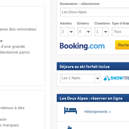
Destination – sélectionner
Adultes
Enfants
Chambres
Type d'étab
 gares des remontées
ce
Reche
l d'une grande
électionné parmi
Séjours au ski forfait inclus
Séjours
au
ski
Recher
forfait
inclus
Les Deux Alpes : réserver en ligne
retenus à des
Hébergements
asin
es marques