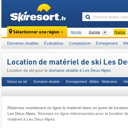
skiresort
Continents
Sélectionner une région
Monde
Europe
France
Ce lieu se situe aussi en/au/aux :
Écrins
,
Al
Domaines skiables
Évaluations
Comparaison
Enneigement
Mé
Alpes occidentales
,
Alpes
,
Europe de l'Oues
Location de matériel de ski Les D
Location de ski pour le
domaine skiable à Les Deux Alpes
Séjour au ski
Domaine skiable
Enneigement Météo Webcams
Hé
Réservez maintenant en ligne le matériel dans un point de location
Les Deux Alpes.
Remises en ligne intéressantes pour la location d
matériel à Les Deux Alpes.