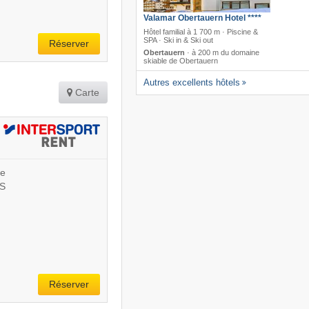
Valamar Obertauern Hotel ****
Hôtel familial à 1 700 m · Piscine &
SPA · Ski in & Ski out
Réserver
Obertauern
·
à 200 m du domaine
skiable de Obertauern
Autres excellents hôtels
Carte
le
S
Réserver