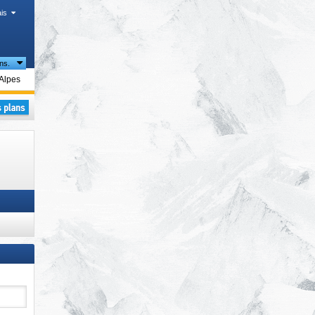
is
ns.
ent
Alpes