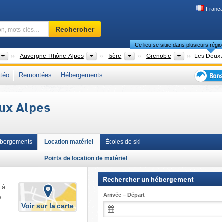
França
Domaine
Rechercher
skiable,
Ce lieu se situe dans plusieurs régio
région,
mots-
Pays
Nouvelles régions
Départements
Arrondissem
Auvergne-Rhône-Alpes
Isère
Grenoble
Les Deux 
clés…
pes du Dauphiné
,
Alpes du Sud françaises
,
Rhône-Alpes
,
Midi
,
Alpes françaises
,
téo
Remontées
Hébergements
t
,
Union européenne
Bons
plans
eux Alpes
séjour
au
ski
bergements
Location matériel
Écoles de ski
Points de location de matériel
Rechercher un hébergement
 à
Arrivée – Départ
e
Voir sur la carte