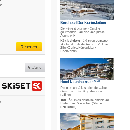
S
Berghotel Der Königsleitner
Bien-être & piscine · Cuisine
gourmande · au pied des pistes ·
Adults only
Königsleiten
·
à 0 m du domaine
skiable de Zillertal Arena – Zell am
Réserver
Ziller/​Gerlos/​Königsleiten/​
Hochkrimml
Carte
S
Hotel Neuhintertux ****
Directement à la station de vallée ·
Oasis bien-être & gastronomie
raffinée
Tux
·
à 0 m du domaine skiable de
e
Hintertuxer Gletscher (Glacier
d'Hintertux)