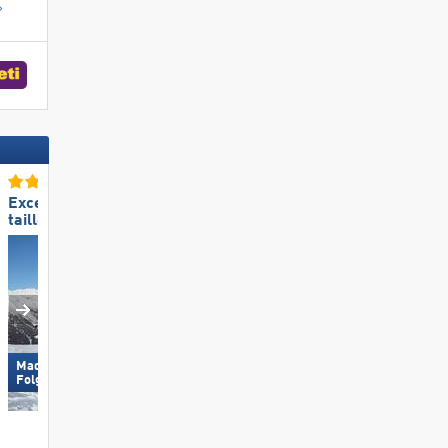
Excellente
Excellente
taille de domaine skiable
station de ski familiale
Madonna di Campiglio/​Pinzolo/​
Folgàrida/​Marilleva
Pizol – Bad Ragaz/​Wangs