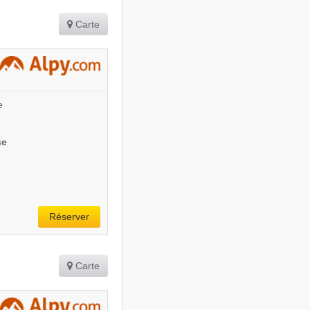
Carte
e
se
Réserver
Carte