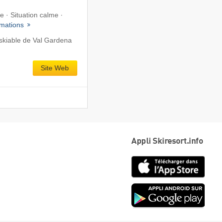
e · Situation calme ·
rmations
skiable de Val Gardena
Site Web
Appli Skiresort.info
App
Store
Goog
play