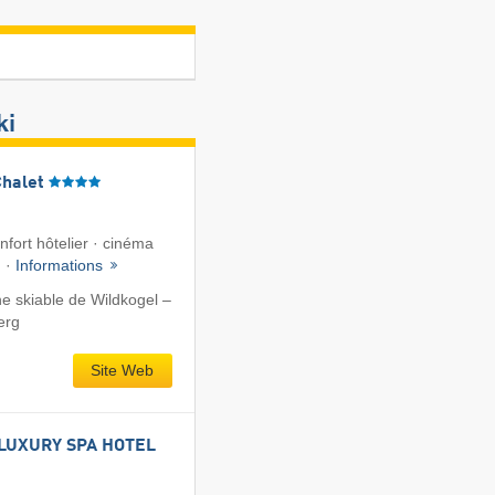
ki
Chalet
fort hôtelier · cinéma
n ·
Informations
e skiable de Wildkogel –
erg
Site Web
LUXURY SPA HOTEL