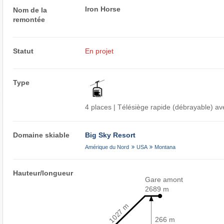
Iron Horse
Nom de la
remontée
Statut
En projet
Type
4 places | Télésiège rapide (débrayable) av
Domaine skiable
Big Sky Resort
Amérique du Nord
USA
Montana
Hauteur/longueur
Gare amont
2689 m
1027 m
266 m