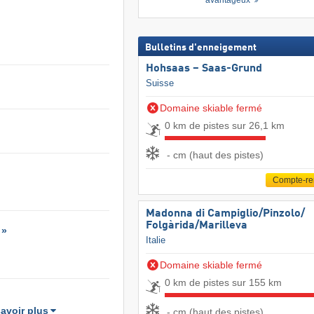
avantageux
Bulletins d'enneigement
Hohsaas – Saas-Grund
Suisse
Domaine skiable fermé
0 km de pistes sur 26,1 km
- cm (haut des pistes)
Compte-r
Madonna di Campiglio/​Pinzolo/​
Folgàrida/​Marilleva
 »
Italie
Domaine skiable fermé
0 km de pistes sur 155 km
avoir plus
- cm (haut des pistes)