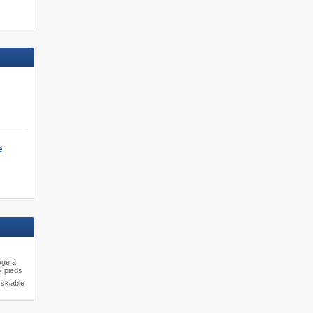
e
age à
x pieds
skiable