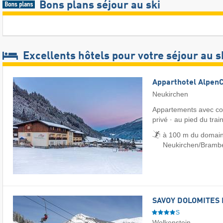
Bons plans séjour au ski
Excellents hôtels pour votre séjour au s
Apparthotel Alpen
Neukirchen
Appartements avec con
privé · au pied du trai
à 100 m du domain
Neukirchen/​Bramb
SAVOY DOLOMITES 
S
Wolkenstein