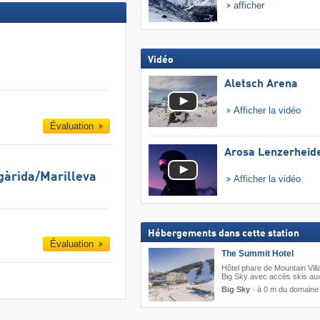
afficher
Vidéo
Aletsch Arena
Afficher la vidéo
Évaluation
Arosa Lenzerheid
gàrida/​Marilleva
Afficher la vidéo
Hébergements dans cette station
Évaluation
The Summit Hotel
Hôtel phare de Mountain Vill
Big Sky avec accès skis au
Big Sky
·
à 0 m du domaine 