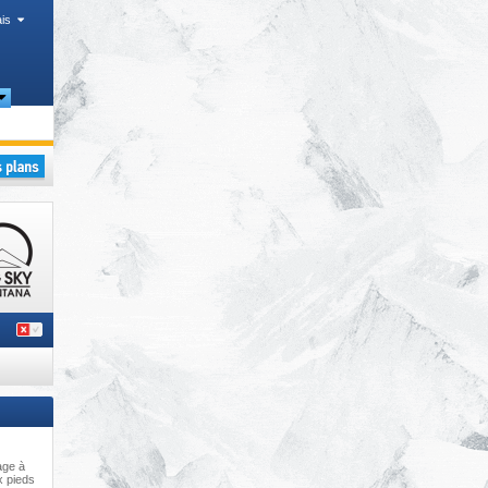
is
age à
x pieds