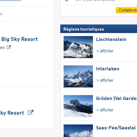
Compte-r
Régions touristiques
 Big Sky Resort
Liechtenstein
tes
afficher
Interlaken
afficher
Gröden (Val Garde
afficher
Sky Resort
Saas-Fee/​Saastal