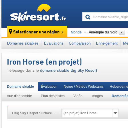
skiresort
C
Sélectionner une région
Monde
Amérique du Nord
Ce domaine skiable se situe aussi dans :
Ch
Domaines skiables
Évaluations
Comparaison
Enneigement
Mé
Rocheuses
,
Ikon Pass
,
Ouest américain
Iron Horse (en projet)
Télésiège dans le
domaine skiable Big Sky Resort
Domaine skiable
Évaluation
Neige / Météo / Webcams
Hébergeme
Vue d'ensemble
Plan des pistes
Vidéo
Images
Remonté
Big Sky Carpet Surface…