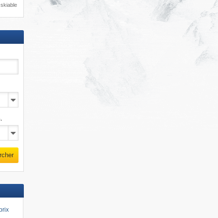
skiable
.
rcher
prix