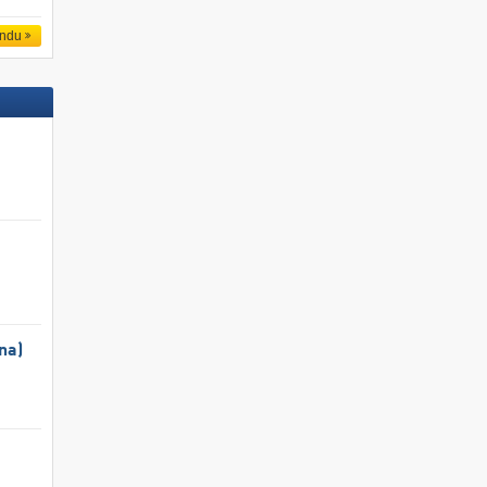
endu
na)