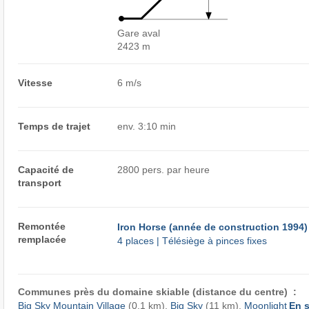
Gare aval
2423 m
Vitesse
6 m/s
Temps de trajet
env. 3:10 min
Capacité de
2800 pers. par heure
transport
Remontée
Iron Horse (année de construction 1994)
remplacée
4 places | Télésiège à pinces fixes
Communes près du domaine skiable (distance du centre) :
Big Sky Mountain Village
(0,1 km),
Big Sky
(11 km),
Moonlight
En s