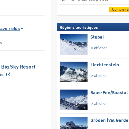
Compte-r
Régions touristiques
avoir plus
Stubai
afficher
Liechtenstein
 Big Sky Resort
tes
afficher
Saas-Fee/​Saastal
afficher
Gröden (Val Garde