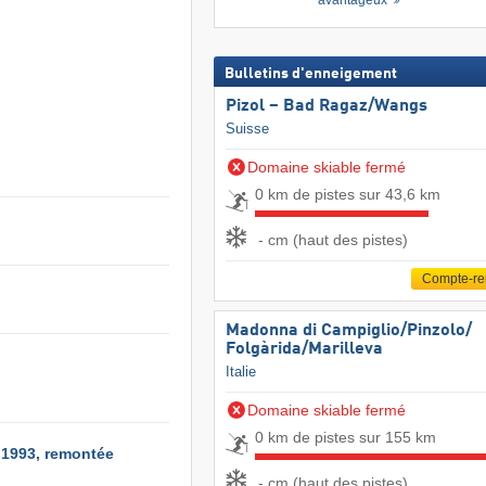
avantageux
Bulletins d'enneigement
Pizol – Bad Ragaz/​Wangs
Suisse
Domaine skiable fermé
0 km de pistes sur 43,6 km
- cm (haut des pistes)
Compte-r
Madonna di Campiglio/​Pinzolo/​
Folgàrida/​Marilleva
Italie
Domaine skiable fermé
0 km de pistes sur 155 km
 1993, remontée
- cm (haut des pistes)