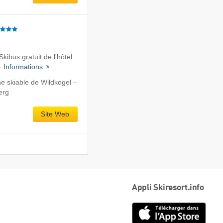
Skibus gratuit de l'hôtel
·
Informations
e skiable de Wildkogel –
erg
Site Web
Appli Skiresort.info
App
Store