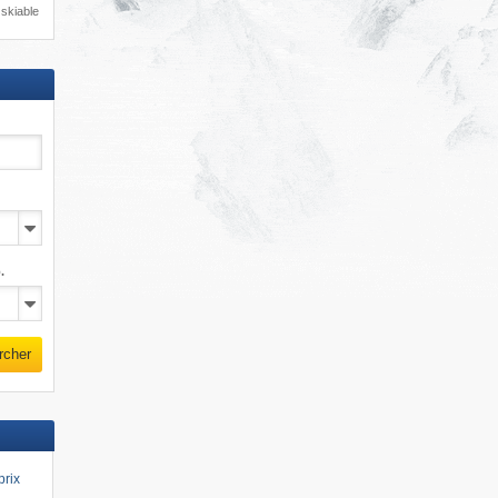
skiable
.
rcher
prix