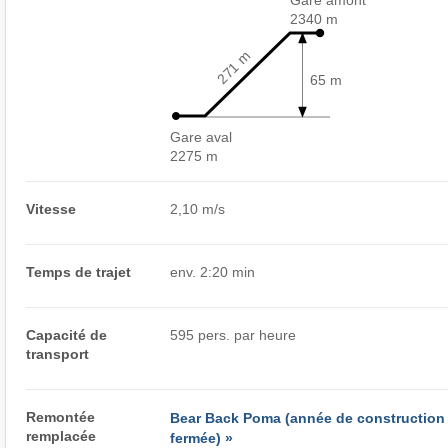
Gare amont
2340 m
271 m
65 m
Gare aval
2275 m
Vitesse
2,10 m/s
Temps de trajet
env. 2:20 min
Capacité de
595 pers. par heure
transport
Remontée
Bear Back Poma (année de construction
remplacée
fermée) »