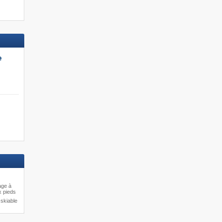
e
age à
x pieds
skiable