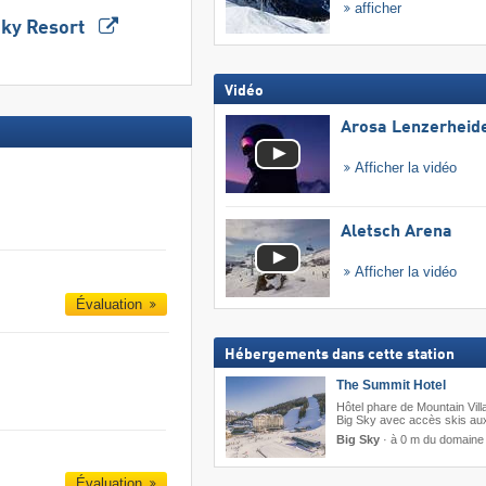
afficher
Sky Resort
Vidéo
Arosa Lenzerheid
Afficher la vidéo
Aletsch Arena
Afficher la vidéo
Évaluation
Hébergements dans cette station
The Summit Hotel
Hôtel phare de Mountain Vill
Big Sky avec accès skis au
Big Sky
·
à 0 m du domaine 
Évaluation