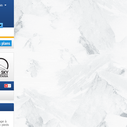
is
age à
x pieds