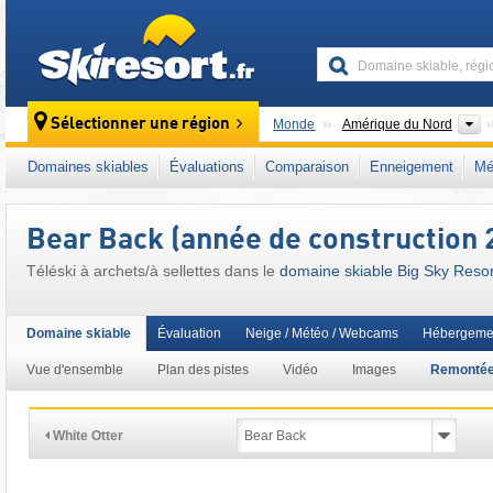
skiresort
C
Sélectionner une région
Monde
Amérique du Nord
Ce domaine skiable se situe aussi dans :
Ch
Domaines skiables
Évaluations
Comparaison
Enneigement
Mé
Rocheuses
,
Ikon Pass
,
Ouest américain
Bear Back (année de construction 
Téléski à archets/à sellettes dans le
domaine skiable Big Sky Resor
Domaine skiable
Évaluation
Neige / Météo / Webcams
Hébergeme
Vue d'ensemble
Plan des pistes
Vidéo
Images
Remonté
White Otter