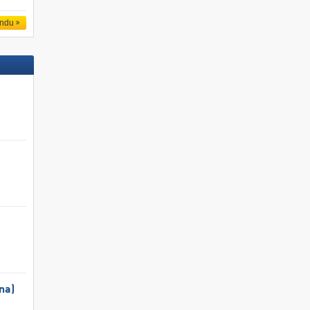
endu
na)