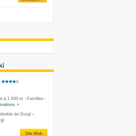
ki
e
S
te à 1 930 m · Familles ·
rmations
kiable de Gurgl –
gl
Site Web