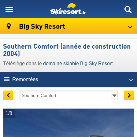
skiresort
Big Sky Resort
Southern Comfort (année de construction
2004)
Télésiège dans le
domaine skiable Big Sky Resort
Remontées
1/8