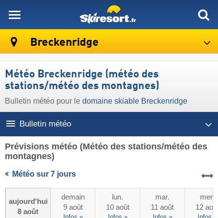
skiresort
Breckenridge
Météo Breckenridge (météo des
stations/météo des montagnes)
Bulletin météo pour le
domaine skiable Breckenridge
Bulletin météo
Prévisions météo
(Météo des stations/météo des
montagnes)
Météo sur 7 jours
demain
lun.
mar.
mer.
aujourd'hui
9 août
10 août
11 août
12 aoû
8 août
Infos »
Infos »
Infos »
Infos »