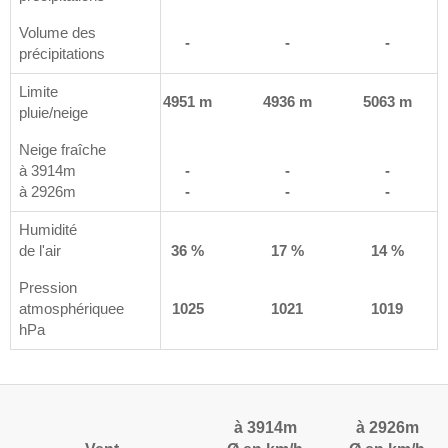
Volume des
-
-
-
-
précipitations
Limite
 m
4939 m
4951 m
4936 m
5063 m
pluie/neige
Neige fraîche
à 3914m
-
-
-
-
à 2926m
-
-
-
-
Humidité
%
de l'air
43 %
36 %
17 %
14 %
Pression
5
atmosphériquee
1025
1025
1021
1019
hPa
à 3914m
à 2926m