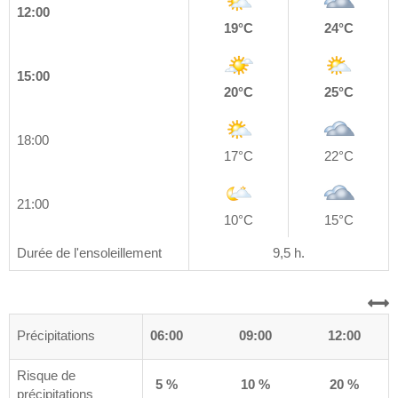
12:00
19°C
24°C
15:00
20°C
25°C
18:00
17°C
22°C
21:00
10°C
15°C
Durée de l'ensoleillement
9,5 h.
0
Précipitations
03:00
06:00
09:00
12:00
Risque de
0 %
5 %
10 %
20 %
précipitations