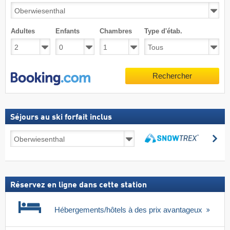
Adultes
Enfants
Chambres
Type d'étab.
Rechercher
Séjours au ski forfait inclus
Séjours
Re
au
Rechercher
ski
forfait
inclus
Réservez en ligne dans cette station
Hébergements/hôtels à des prix avantageux