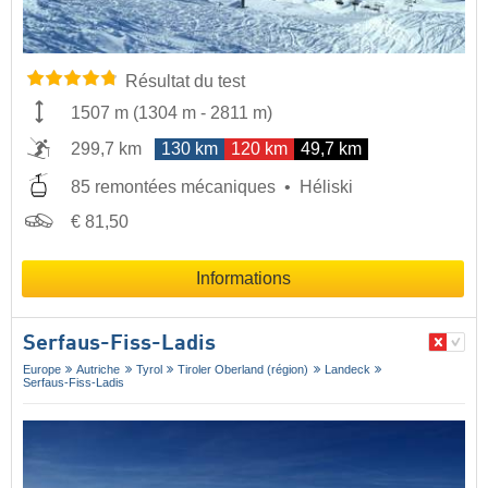
Résultat du test
1507 m
(
1304 m
-
2811 m
)
299,7 km
130 km
120 km
49,7 km
85 remontées mécaniques
Héliski
€ 81,50
Informations
Serfaus-Fiss-Ladis
Europe
Autriche
Tyrol
Tiroler Oberland (région)
Landeck
Serfaus-Fiss-Ladis