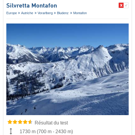
Silvretta Montafon
Europe
Autriche
Vorarlberg
Bludenz
Montafon
Résultat du test
1730 m
(
700 m
-
2430 m
)