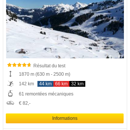
Résultat du test
1870 m
(
630 m
-
2500 m
)
142 km
44 km
66 km
32 km
61 remontées mécaniques
€ 82,-
Informations