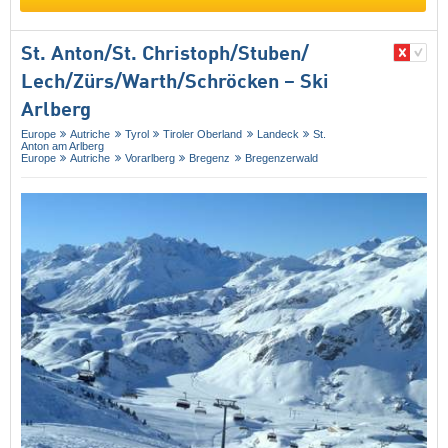
St. Anton/​St. Christoph/​Stuben/​
Lech/​Zürs/​Warth/​Schröcken – Ski
Arlberg
Europe
Autriche
Tyrol
Tiroler Oberland
Landeck
St.
Anton am Arlberg
Europe
Autriche
Vorarlberg
Bregenz
Bregenzerwald