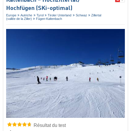
Kaltenbach – Hochzillertal/​
Hochfügen (SKi-optimal)
Europe
Autriche
Tyrol
Tiroler Unterland
Schwaz
Zillertal
(vallée de la Ziller)
Fügen-Kaltenbach
Résultat du test