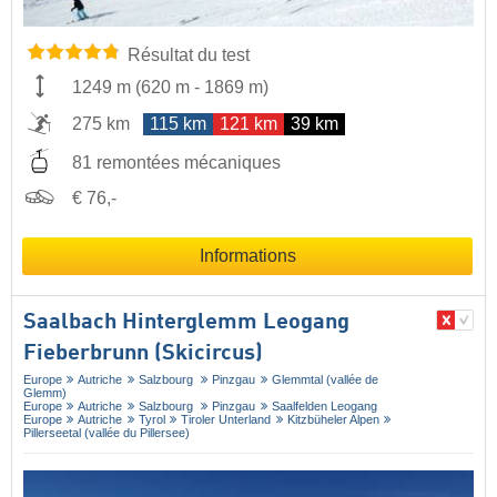
Résultat du test
1249 m
(
620 m
-
1869 m
)
275 km
115 km
121 km
39 km
81 remontées mécaniques
€ 76,-
Informations
Saalbach Hinterglemm Leogang
Fieberbrunn (Skicircus)
Europe
Autriche
Salzbourg
Pinzgau
Glemmtal (vallée de
Glemm)
Europe
Autriche
Salzbourg
Pinzgau
Saalfelden Leogang
Europe
Autriche
Tyrol
Tiroler Unterland
Kitzbüheler Alpen
Pillerseetal (vallée du Pillersee)