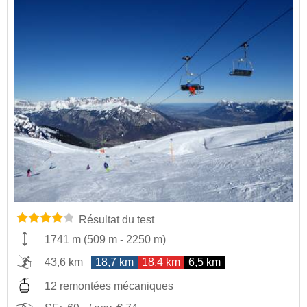
Résultat du test
1741 m
(
509 m
-
2250 m
)
43,6 km
18,7 km
18,4 km
6,5 km
12 remontées mécaniques