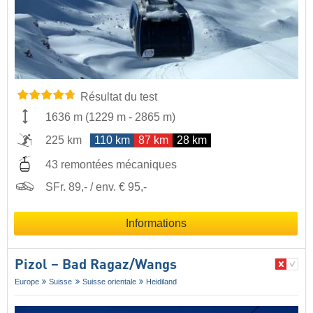
Résultat du test
1636 m
(
1229 m
-
2865 m
)
225 km
110 km
87 km
28 km
43 remontées mécaniques
SFr. 89,- / env. € 95,-
Informations
Pizol – Bad Ragaz/​Wangs
Europe
Suisse
Suisse orientale
Heidiland