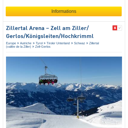
Informations
Zillertal Arena – Zell am Ziller/​
Gerlos/​Königsleiten/​Hochkrimml
Europe
Autriche
Tyrol
Tiroler Unterland
Schwaz
Zillertal
(vallée de la Ziller)
Zell-Gerlos