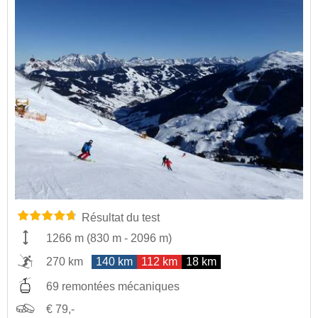
Résultat du test
1266 m
(
830 m
-
2096 m
)
270 km
140 km
112 km
18 km
69 remontées mécaniques
€ 79,-