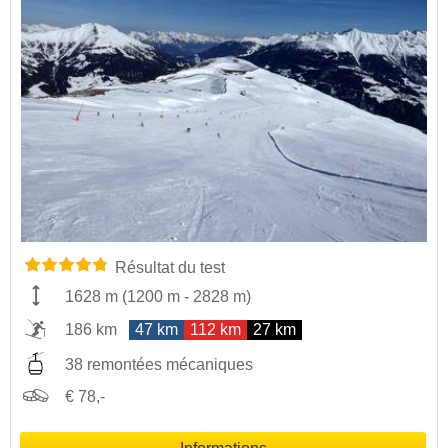
Résultat du test
1628 m
(
1200 m
-
2828 m
)
186 km
47 km
112 km
27 km
38 remontées mécaniques
€ 78,-