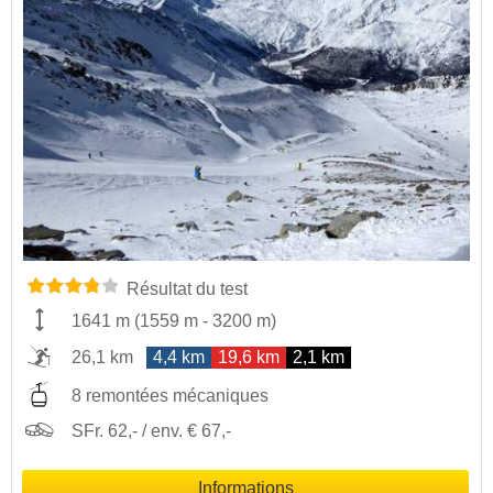
Résultat du test
1641 m
(
1559 m
-
3200 m
)
26,1 km
4,4 km
19,6 km
2,1 km
8 remontées mécaniques
SFr. 62,- / env. € 67,-
Informations