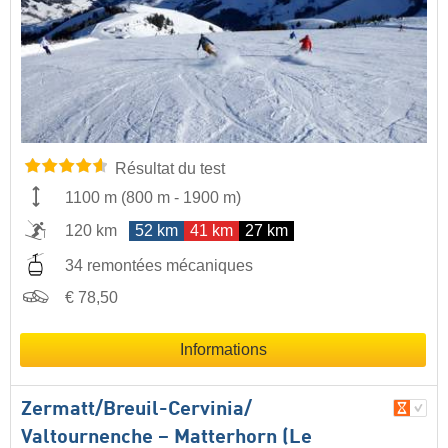
Résultat du test
1100 m
(
800 m
-
1900 m
)
120 km
52 km
41 km
27 km
34 remontées mécaniques
€ 78,50
Informations
Zermatt/​Breuil-Cervinia/​
Valtournenche – Matterhorn (Le