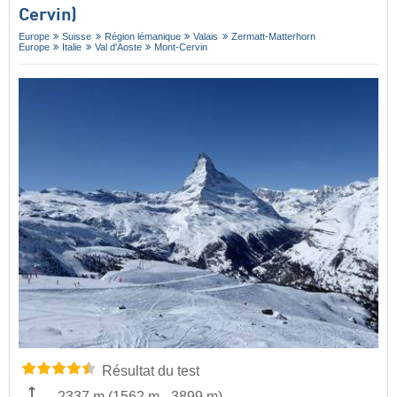
Cervin)
Europe
Suisse
Région lémanique
Valais
Zermatt-Matterhorn
Europe
Italie
Val d'Aoste
Mont-Cervin
Résultat du test
2337 m
(
1562 m
-
3899 m
)