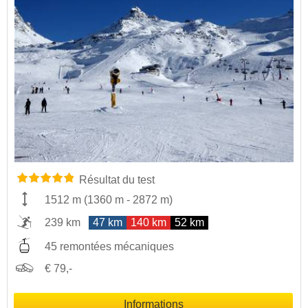
Résultat du test
1512 m
(
1360 m
-
2872 m
)
239 km
47 km
140 km
52 km
45 remontées mécaniques
€ 79,-
Informations