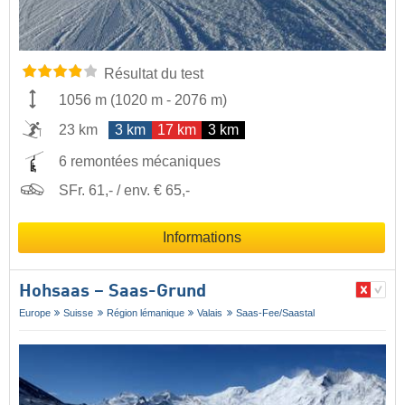
Résultat du test
1056 m
(
1020 m
-
2076 m
)
23 km
3 km
17 km
3 km
6 remontées mécaniques
SFr. 61,- / env. € 65,-
Informations
Hohsaas – Saas-Grund
Europe
Suisse
Région lémanique
Valais
Saas-Fee/​Saastal