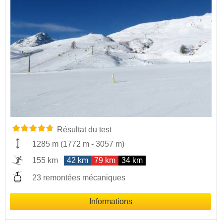
Résultat du test
1285 m
(
1772 m
-
3057 m
)
155 km
42 km
79 km
34 km
23 remontées mécaniques
Informations