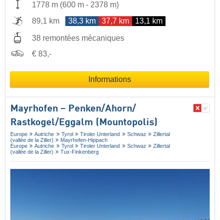
1778 m
(
600 m
-
2378 m
)
89,1 km
38,3 km
37,7 km
13,1 km
38 remontées mécaniques
€ 83,-
Informations
Mayrhofen – Penken/​Ahorn/​
Rastkogel/​Eggalm (Mountopolis)
Europe
Autriche
Tyrol
Tiroler Unterland
Schwaz
Zillertal
(vallée de la Ziller)
Mayrhofen-Hippach
Europe
Autriche
Tyrol
Tiroler Unterland
Schwaz
Zillertal
(vallée de la Ziller)
Tux-Finkenberg