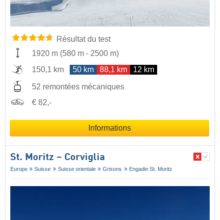
Résultat du test
1920 m
(
580 m
-
2500 m
)
150,1 km
50 km
88,1 km
12 km
52 remontées mécaniques
€ 82,-
Informations
St. Moritz – Corviglia
Europe
Suisse
Suisse orientale
Grisons
Engadin St. Moritz