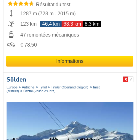
Résultat du test
1287 m
(
728 m
-
2015 m
)
123 km
46,4 km
68,3 km
8,3 km
47 remontées mécaniques
€ 78,50
Informations
Sölden
Europe
Autriche
Tyrol
Tiroler Oberland (région)
Imst
(district)
Ötztal (vallée d'Oetz)