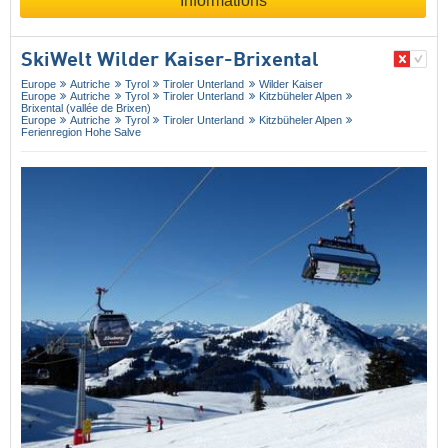
Informations
SkiWelt Wilder Kaiser-Brixental
Europe
Autriche
Tyrol
Tiroler Unterland
Wilder Kaiser
Europe
Autriche
Tyrol
Tiroler Unterland
Kitzbüheler Alpen
Brixental (vallée de Brixen)
Europe
Autriche
Tyrol
Tiroler Unterland
Kitzbüheler Alpen
Ferienregion Hohe Salve