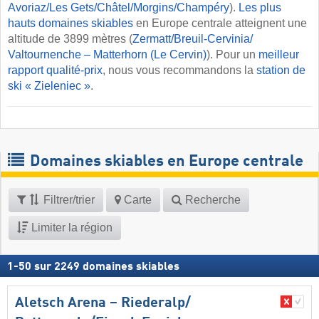
Avoriaz/​Les Gets/​Châtel/​Morgins/​Champéry
).
Les plus
hauts domaines skiables
en Europe centrale atteignent une
altitude de 3899 mètres (
Zermatt/​Breuil-Cervinia/​
Valtournenche – Matterhorn (Le Cervin)
). Pour un
meilleur
rapport qualité-prix
, nous vous recommandons la
station de
ski « Zieleniec »
.
Domaines skiables en Europe centrale
Filtrer/trier
Carte
Recherche
Limiter la région
1
-
50
sur
2249
domaines skiables
Aletsch Arena – Riederalp/​