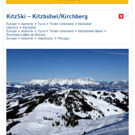
KitzSki – Kitzbühel/​Kirchberg
Europe
Autriche
Tyrol
Tiroler Unterland
Kitzbühel
(district)
Kitzbühel
Europe
Autriche
Tyrol
Tiroler Unterland
Kitzbüheler Alpen
Brixental (vallée de Brixen)
Europe
Autriche
Salzbourg
Pinzgau