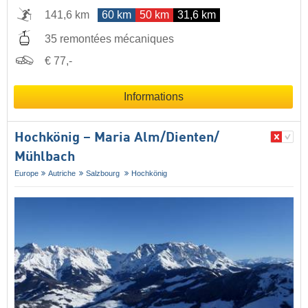
141,6 km
60 km
50 km
31,6 km
35 remontées mécaniques
€ 77,-
Informations
Hochkönig – Maria Alm/​Dienten/​
Mühlbach
Europe
Autriche
Salzbourg
Hochkönig