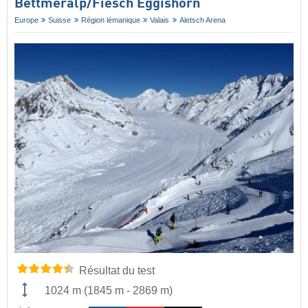
Bettmeralp/​Fiesch Eggishorn
Europe
Suisse
Région lémanique
Valais
Aletsch Arena
Résultat du test
1024 m
(
1845 m
-
2869 m
)