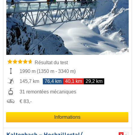
Résultat du test
1990 m
(
1350 m
-
3340 m
)
145,7 km
76,4 km
40,1 km
29,2 km
31 remontées mécaniques
€ 83,-
Informations