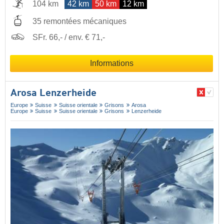
104 km
42 km
50 km
12 km
35 remontées mécaniques
SFr. 66,- / env. € 71,-
Informations
Arosa Lenzerheide
Europe
Suisse
Suisse orientale
Grisons
Arosa
Europe
Suisse
Suisse orientale
Grisons
Lenzerheide