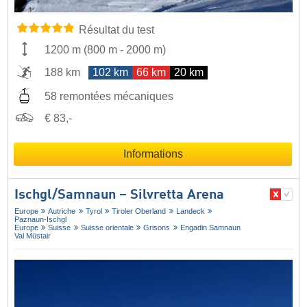
Résultat du test
1200 m
(
800 m
-
2000 m
)
188 km
102 km
66 km
20 km
58 remontées mécaniques
€ 83,-
Informations
Ischgl/​Samnaun – Silvretta Arena
Europe
Autriche
Tyrol
Tiroler Oberland
Landeck
Paznaun-Ischgl
Europe
Suisse
Suisse orientale
Grisons
Engadin Samnaun
Val Müstair