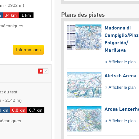
 m
-
2902 m
)
Plans des pistes
m
34 km
1 km
 mécaniques
Madonna di
Campiglio/​Pinz
Folgàrida/​
Informations
Marilleva
Afficher le plan
Aletsch Arena
Afficher le plan
at du test
m
-
2142 m
)
Arosa Lenzerh
9 km
6,8 km
6,7 km
mécaniques
Afficher le plan