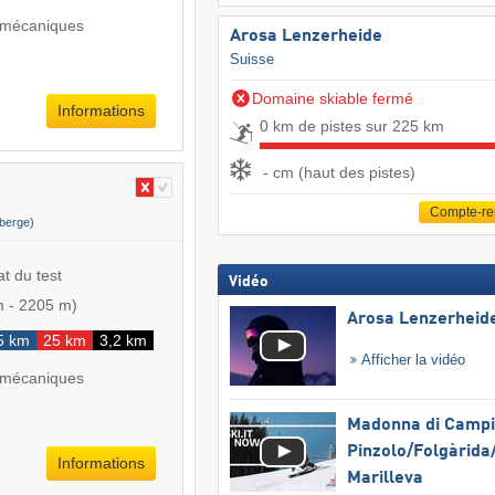
 mécaniques
Arosa Lenzerheide
Suisse
Domaine skiable fermé
Informations
0 km de pistes sur 225 km
- cm (haut des pistes)
Compte-r
berge)
at du test
Vidéo
m
-
2205 m
)
Arosa Lenzerheid
5 km
25 km
3,2 km
Afficher la vidéo
 mécaniques
Madonna di Campig
Pinzolo/​Folgàrida/
Informations
Marilleva