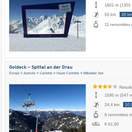
1601 m
(
1301
55 km
20 k
11 remontées
Goldeck – Spittal an der Drau
Europe
Autriche
Carinthie
Haute-Carinthie
Millstätter See
Résult
1595 m
(
547 
24,4 km
10,
6 remontées 
€ 61,50