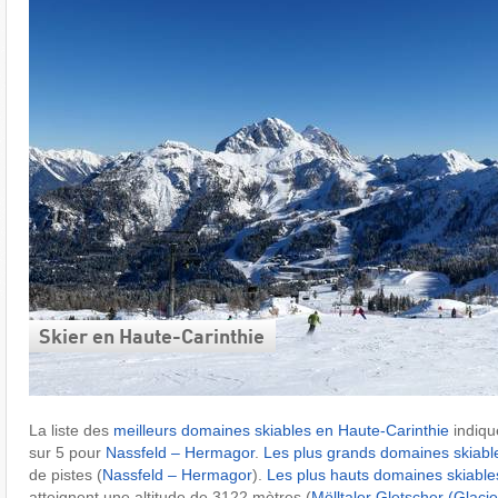
Skier en Haute-Carinthie
La liste des
meilleurs domaines skiables en Haute-Carinthie
indiqu
sur 5 pour
Nassfeld – Hermagor
.
Les plus grands domaines skiabl
de pistes (
Nassfeld – Hermagor
).
Les plus hauts domaines skiable
atteignent une altitude de 3122 mètres (
Mölltaler Gletscher (Glacie