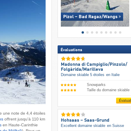
Pizol – Bad Ragaz/​Wangs
Évaluations
Madonna di Campiglio/​Pinzolo/​
Folgàrida/​Marilleva
Domaine skiable 5 étoiles
en Italie
Snowparks
Taille du domaine skiable
Évalua
e une note de 4,4 étoiles
es
offrent jusqu'à 110 km
Hohsaas – Saas-Grund
s
en Haute-Carinthie
Excellent domaine skiable
en Suisse
r de Mölltal)
). Pour un