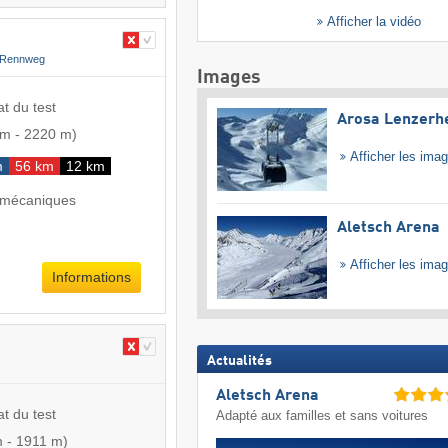
Afficher la vidéo
-Rennweg
Images
at du test
Arosa Lenzerh
 m
-
2220 m
)
Afficher les ima
m
56 km
12 km
 mécaniques
Aletsch Arena
Afficher les ima
Informations
Actualités
Aletsch Arena
at du test
Adapté aux familles et sans voitures
m
-
1911 m
)