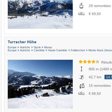
29 remontées
€ 69,50
Turracher Höhe
Europe
Autriche
Styrie
Murau
Europe
Autriche
Carinthie
Haute-Carinthie
Feldkirchen
Monts-Nock (Nock
Résult
805 m
(
1400 
42,7 km
14,
15 remontées
€ 68,50