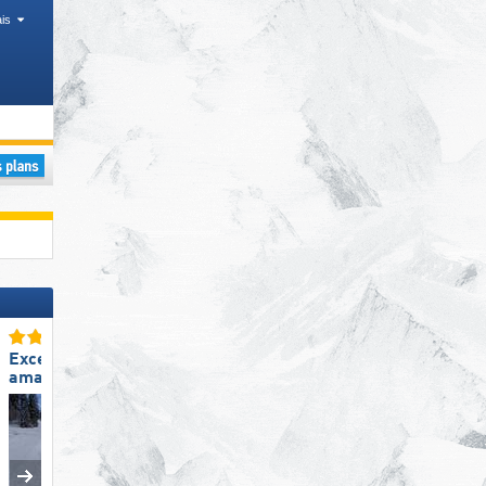
is
ristiques, Vallées, Districts
Excellente
Excellente
amabilité du personnel
préparation des pistes