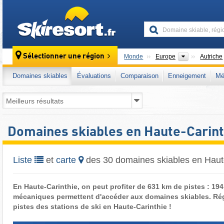
skiresort
Continents
Sélectionner une région
Monde
Europe
Autriche
Domaines skiables
Évaluations
Comparaison
Enneigement
Mé
Domaines skiables en Haute-Carint
Liste
et
carte
des 30 domaines skiables en Haut
En Haute-Carinthie, on peut profiter de 631 km de pistes : 19
mécaniques permettent d'accéder aux domaines skiables. Rég
pistes des stations de ski en Haute-Carinthie !