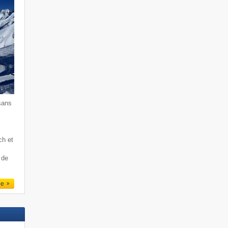
sans
ch et
 de
le