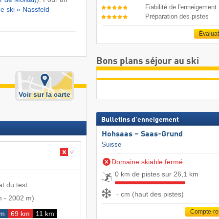
Fiabilité de l'enneigement
de ski « Nassfeld –
Préparation des pistes
Évalua
Bons plans séjour au ski
Voir sur la carte
Bulletins d'enneigement
Hohsaas – Saas-Grund
Suisse
Domaine skiable fermé
0 km de pistes sur 26,1 km
at du test
- cm (haut des pistes)
m
-
2002 m
)
Compte-r
km
69 km
11 km