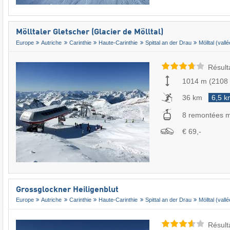
Mölltaler Gletscher (Glacier de Mölltal)
Europe
Autriche
Carinthie
Haute-Carinthie
Spittal an der Drau
Mölltal (vall
Résult
1014 m
(
2108
36 km
6,5 k
8 remontées 
€ 69,-
Grossglockner Heiligenblut
Europe
Autriche
Carinthie
Haute-Carinthie
Spittal an der Drau
Mölltal (vall
Résult