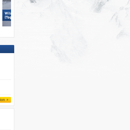
Wildhaus – Gamserrugg
Wildhaus – Gamserrugg
(Toggenburg)
(Toggenburg)
tion