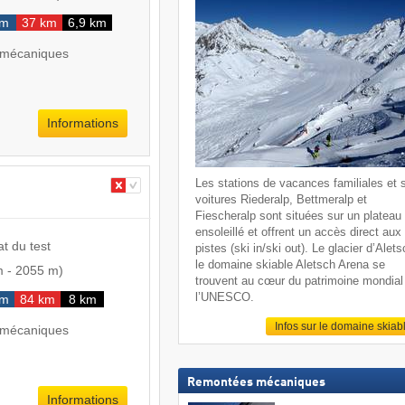
km
37 km
6,9 km
 mécaniques
Informations
Les stations de vacances familiales et 
voitures Riederalp, Bettmeralp et
Fiescheralp sont situées sur un plateau
ensoleillé et offrent un accès direct aux
at du test
pistes (ski in/ski out). Le glacier d’Alets
le domaine skiable Aletsch Arena se
m
-
2055 m
)
trouvent au cœur du patrimoine mondial
l’UNESCO.
km
84 km
8 km
Infos sur le domaine skiab
 mécaniques
Remontées mécaniques
Informations