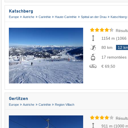
Katschberg
Europe
Autriche
Carinthie
Haute-Carinthie
Spittal an der Drau
Katschberg
Résult
1154 m
(
1066
80 km
12 k
17 remontées
€ 69,50
Gerlitzen
Europe
Autriche
Carinthie
Region Villach
Résult
911 m
(
1000 