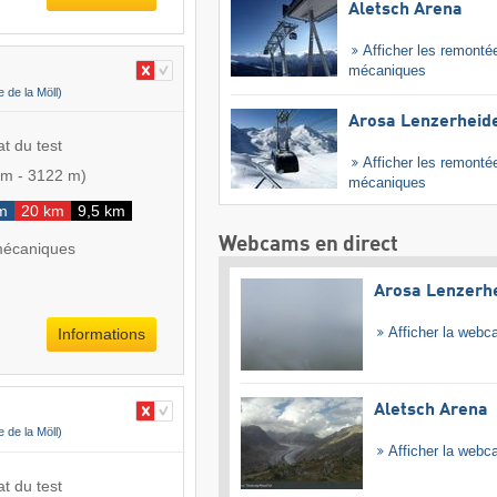
Aletsch Arena
Afficher les remonté
mécaniques
ée de la Möll)
Arosa Lenzerheid
at du test
Afficher les remonté
 m
-
3122 m
)
mécaniques
m
20 km
9,5 km
Webcams en direct
mécaniques
Arosa Lenzerh
Afficher la web
Informations
Aletsch Arena
ée de la Möll)
Afficher la web
at du test