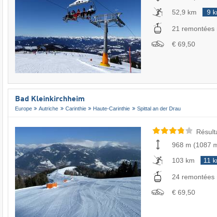
52,9 km
9 
21 remontées
€ 69,50
Bad Kleinkirchheim
Europe
Autriche
Carinthie
Haute-Carinthie
Spittal an der Drau
Résult
968 m
(
1087 
103 km
11 
24 remontées
€ 69,50