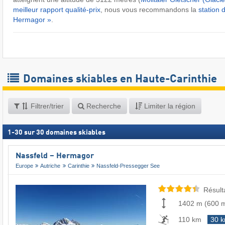
meilleur rapport qualité-prix
, nous vous recommandons la
station 
Hermagor »
.
Domaines skiables en Haute-Carinthie
Filtrer/trier
Recherche
Limiter la région
1
-
30
sur
30
domaines skiables
Nassfeld – Hermagor
Europe
Autriche
Carinthie
Nassfeld-Pressegger See
Résult
1402 m
(
600 
110 km
30 