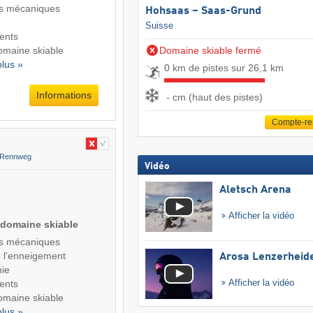
s mécaniques
Hohsaas – Saas-Grund
Suisse
ents
domaine skiable
Domaine skiable fermé
plus »
0 km de pistes sur 26,1 km
Informations
- cm (haut des pistes)
Compte-r
-Rennweg
Vidéo
Aletsch Arena
Afficher la vidéo
 domaine skiable
s mécaniques
de l'enneigement
Arosa Lenzerheid
ie
Afficher la vidéo
ents
domaine skiable
plus »