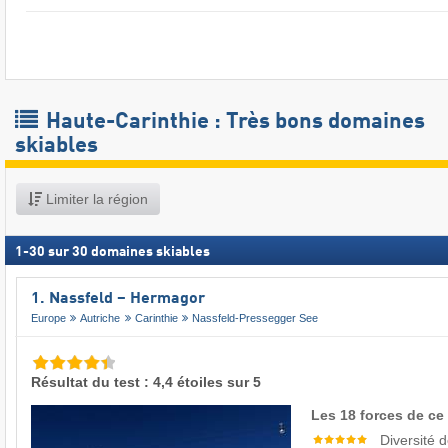
Haute-Carinthie : Très bons domaines
skiables
Limiter la région
1
-
30
sur
30
domaines skiables
1. Nassfeld – Hermagor
Europe
Autriche
Carinthie
Nassfeld-Pressegger See
Résultat du test : 4,4 étoiles sur 5
Les 18 forces de ce
Diversité 