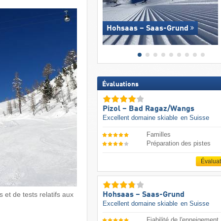
Hohsaas – Saas-Grund
Évaluations
Pizol – Bad Ragaz/​Wangs
Excellent domaine skiable
en Suisse
Familles
Préparation des pistes
Évalua
 et de tests relatifs aux
Hohsaas – Saas-Grund
Excellent domaine skiable
en Suisse
Fiabilité de l'enneigement