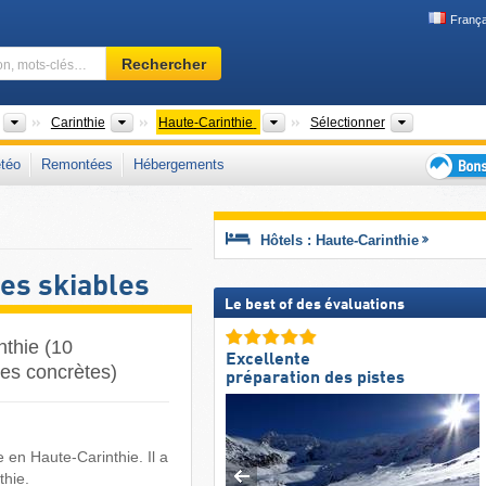
França
Domaine
Rechercher
skiable,
région,
mots-
Pays
États fédérés (Bundesländer)
Grandes régions
Régions tou
Carinthie
Haute-Carinthie
Sélectionner
clés…
téo
Remontées
Hébergements
Bons
plans
séjour
Hôtels : Haute-Carinthie
au
ski
es skiables
Le best of des évaluations
nthie (10
Excellente
ées concrètes)
préparation des pistes
 en Haute-Carinthie. Il a
thie.