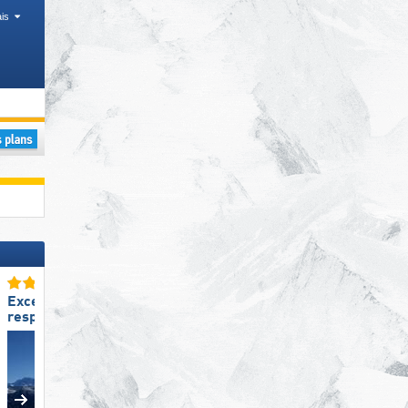
is
ristiques, Vallées, Districts
Excellent
Excellent snowpark
respect de l‘environnement