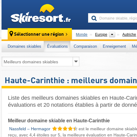
skiresort
Continents
Sélectionner une région
Monde
Europe
Autriche
Domaines skiables
Évaluations
Comparaison
Enneigement
Mé
Haute-Carinthie : meilleurs domain
Liste des meilleurs domaines skiables en Haute-Cari
évaluations et 20 notations établies à partir de donn
Meilleur domaine skiable en Haute-Carinthie
​
Nassfeld – Hermagor
est le meilleur domaine skiable
reçu, avec 4,4 étoiles sur 5, la meilleure évaluation en Haute-Carin