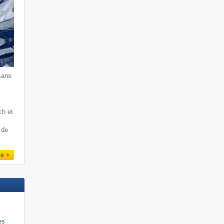
sans
ch et
 de
le
es