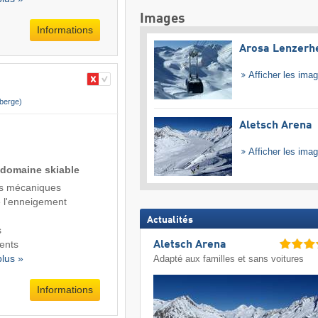
Images
Informations
Arosa Lenzerh
Afficher les ima
berge)
Aletsch Arena
Afficher les ima
 domaine skiable
s mécaniques
de l'enneigement
Actualités
s
ents
Aletsch Arena
plus »
Adapté aux familles et sans voitures
Informations