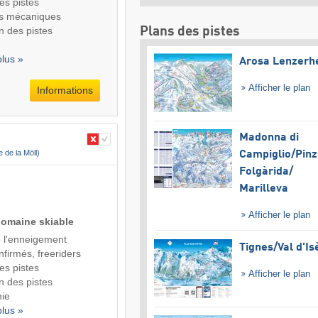
des pistes
s mécaniques
n des pistes
Plans des pistes
plus »
Arosa Lenzerh
Afficher le plan
Informations
Madonna di
ée de la Möll)
Campiglio/​Pinz
Folgàrida/​
Marilleva
Afficher le plan
domaine skiable
de l'enneigement
Tignes/​Val d'Is
nfirmés, freeriders
des pistes
Afficher le plan
n des pistes
ie
plus »