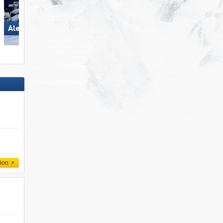
Madonna di Campiglio/​Pinzolo/​
Aletsch Arena
Folgàrida/​Marilleva
tion