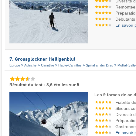
Diversité 
Remontée
Préparatio
Débutants
En savoir 
7. Grossglockner Heiligenblut
Europe
Autriche
Carinthie
Haute-Carinthie
Spittal an der Drau
Mölltal (vall
Résultat du test : 3,6 étoiles sur 5
Les 9 forces de ce 
Fiabilité 
Skieurs co
Diversité 
Préparatio
Gastronom
En savoir 