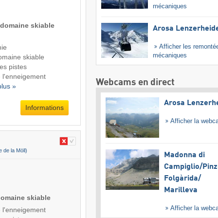
mécaniques
 domaine skiable
Arosa Lenzerheid
Afficher les remonté
ie
mécaniques
domaine skiable
des pistes
de l'enneigement
Webcams en direct
plus »
Arosa Lenzerh
Informations
Afficher la web
ée de la Möll)
Madonna di
Campiglio/​Pinz
Folgàrida/​
Marilleva
domaine skiable
Afficher la web
de l'enneigement