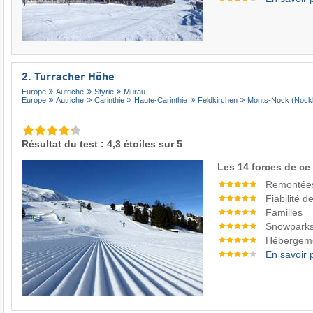
2. Turracher Höhe
Europe
Autriche
Styrie
Murau
Europe
Autriche
Carinthie
Haute-Carinthie
Feldkirchen
Monts-Nock (Nock
Résultat du test : 4,3 étoiles sur 5
Les 14 forces de ce
Remontée
Fiabilité 
Familles
Snowpark
Hébergem
En savoir 