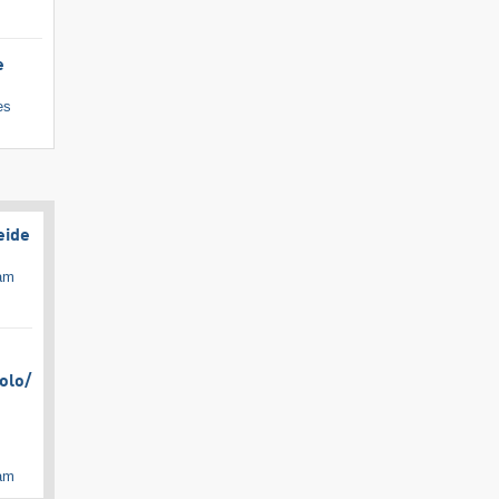
e
es
eide
cam
olo/​
cam