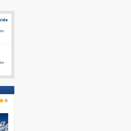
eide
ges
ges