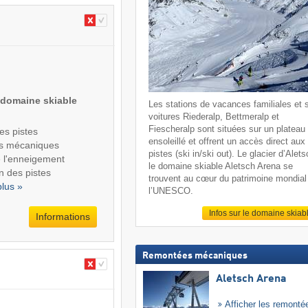
 domaine skiable
Les stations de vacances familiales et 
voitures Riederalp, Bettmeralp et
Fiescheralp sont situées sur un plateau
des pistes
ensoleillé et offrent un accès direct aux
s mécaniques
pistes (ski in/ski out). Le glacier d’Alets
de l'enneigement
le domaine skiable Aletsch Arena se
n des pistes
trouvent au cœur du patrimoine mondial
plus »
l’UNESCO.
Infos sur le domaine skiab
Informations
Remontées mécaniques
Aletsch Arena
Afficher les remonté