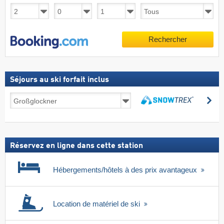
Rechercher
Séjours au ski forfait inclus
Séjours
Re
au
Rechercher
ski
forfait
inclus
Réservez en ligne dans cette station
Hébergements/hôtels à des prix avantageux
Location de matériel de ski