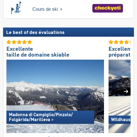
Cours de ski
Le best of des évaluations
Excellente
Excellente
taille de domaine skiable
préparation
Madonna di Campiglio/​Pinzolo/​
Folgàrida/​Marilleva
Wildhaus – 