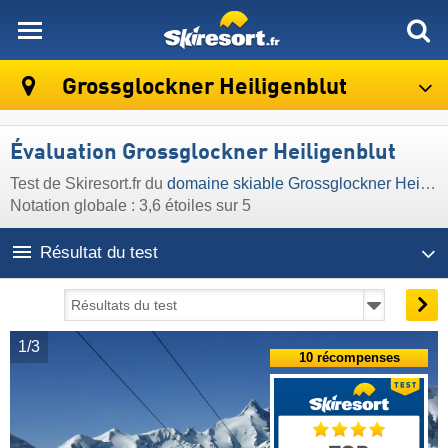
skiresort
Grossglockner Heiligenblut
Évaluation Grossglockner Heiligenblut
Test de Skiresort.fr du
domaine skiable Grossglockner Heiligenblut
Notation globale : 3,6 étoiles sur 5
Résultat du test
1/3
10 récompenses