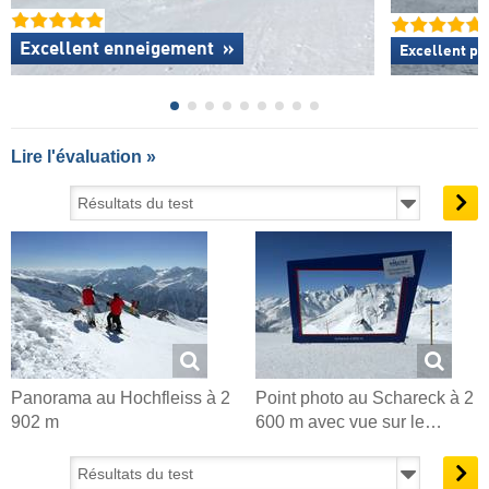
Excellent enneigement
»
Excellent
po
Lire l'évaluation »
Panorama au Hochfleiss à 2
Point photo au Schareck à 2
902 m
600 m avec vue sur le…