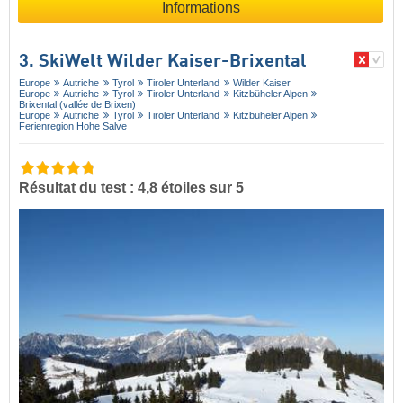
Informations
3. SkiWelt Wilder Kaiser-Brixental
Europe
Autriche
Tyrol
Tiroler Unterland
Wilder Kaiser
Europe
Autriche
Tyrol
Tiroler Unterland
Kitzbüheler Alpen
Brixental (vallée de Brixen)
Europe
Autriche
Tyrol
Tiroler Unterland
Kitzbüheler Alpen
Ferienregion Hohe Salve
Résultat du test : 4,8 étoiles sur 5