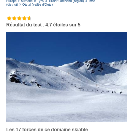
Europe
Autriche
Tyrol
Tiroler Oberland (région)
Imst
(district)
Ötztal (vallée d'Oetz)
Résultat du test : 4,7 étoiles sur 5
Les 17 forces de ce domaine skiable