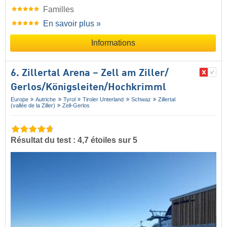
Familles
En savoir plus »
Informations
6. Zillertal Arena – Zell am Ziller/​
Gerlos/​Königsleiten/​Hochkrimml
Europe
Autriche
Tyrol
Tiroler Unterland
Schwaz
Zillertal
(vallée de la Ziller)
Zell-Gerlos
Résultat du test : 4,7 étoiles sur 5