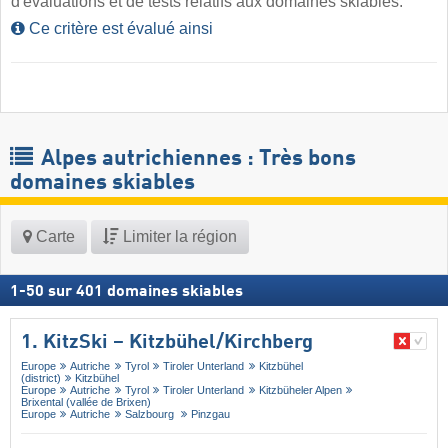
d'évaluations et de tests relatifs aux domaines skiables.
Ce critère est évalué ainsi
Alpes autrichiennes : Très bons
domaines skiables
Carte
Limiter la région
1
-
50
sur
401
domaines skiables
1. KitzSki – Kitzbühel/​Kirchberg
Europe
Autriche
Tyrol
Tiroler Unterland
Kitzbühel
(district)
Kitzbühel
Europe
Autriche
Tyrol
Tiroler Unterland
Kitzbüheler Alpen
Brixental (vallée de Brixen)
Europe
Autriche
Salzbourg
Pinzgau