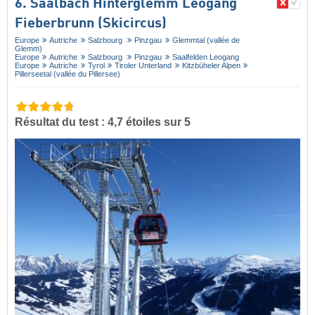
6. Saalbach Hinterglemm Leogang
Fieberbrunn (Skicircus)
Europe
Autriche
Salzbourg
Pinzgau
Glemmtal (vallée de
Glemm)
Europe
Autriche
Salzbourg
Pinzgau
Saalfelden Leogang
Europe
Autriche
Tyrol
Tiroler Unterland
Kitzbüheler Alpen
Pillerseetal (vallée du Pillersee)
Résultat du test : 4,7 étoiles sur 5