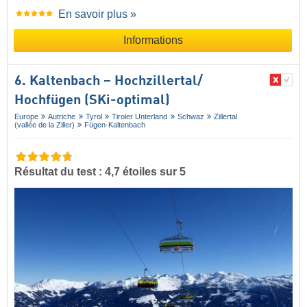
En savoir plus »
Informations
6. Kaltenbach – Hochzillertal/​
Hochfügen (SKi-optimal)
Europe
Autriche
Tyrol
Tiroler Unterland
Schwaz
Zillertal
(vallée de la Ziller)
Fügen-Kaltenbach
Résultat du test : 4,7 étoiles sur 5