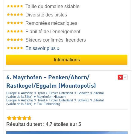
Taille du domaine skiable
Diversité des pistes
Remontées mécaniques
Fiabilité de l'enneigement
Skieurs confirmés, freeriders
En savoir plus »
Informations
6. Mayrhofen – Penken/​Ahorn/​
Rastkogel/​Eggalm (Mountopolis)
Europe
Autriche
Tyrol
Tiroler Unterland
Schwaz
Zillertal
(vallée de la Ziller)
Mayrhofen-Hippach
Europe
Autriche
Tyrol
Tiroler Unterland
Schwaz
Zillertal
(vallée de la Ziller)
Tux-Finkenberg
Résultat du test : 4,7 étoiles sur 5