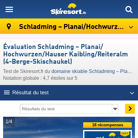
skiresort
Schladming – Planai/​Hochwurzen/​Hauser Kaibling/​Reiteralm (4-Berge-Skischaukel)
Évaluation Schladming – Planai/​
Hochwurzen/​Hauser Kaibling/​Reiteralm
(4-Berge-Skischaukel)
Test de Skiresort.fr du
domaine skiable Schladming – Planai/​Hochwurzen/​Hauser Kaibling/​Reiteralm (4-Berge-Skischaukel)
Notation globale : 4,7 étoiles sur 5
Résultat du test
1/4
18 récompenses