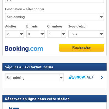
Destination – sélectionner
Adultes
Enfants
Chambres
Type d'étab.
Rechercher
Séjours au ski forfait inclus
Séjours
Re
au
Rechercher
ski
forfait
inclus
Réservez en ligne dans cette station